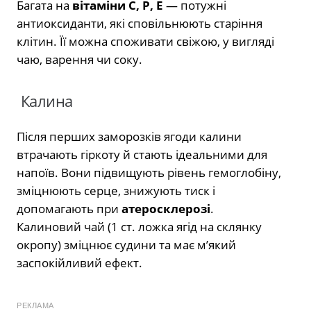
Багата на
вітаміни С, Р, Е
— потужні
антиоксиданти, які сповільнюють старіння
клітин. Її можна споживати свіжою, у вигляді
чаю, варення чи соку.
Калина
Після перших заморозків ягоди калини
втрачають гіркоту й стають ідеальними для
напоїв. Вони підвищують рівень гемоглобіну,
зміцнюють серце, знижують тиск і
допомагають при
атеросклерозі
.
Калиновий чай (1 ст. ложка ягід на склянку
окропу) зміцнює судини та має м’який
заспокійливий ефект.
РЕКЛАМА