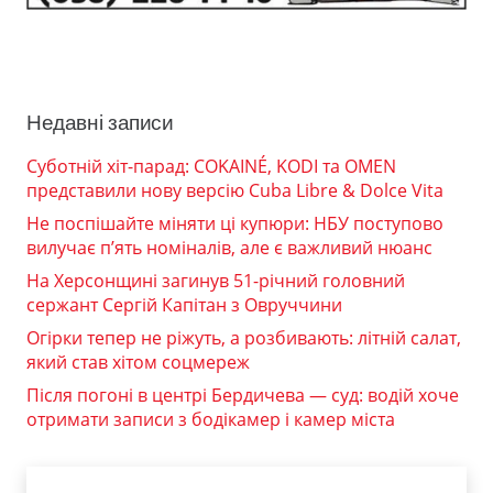
Недавні записи
Суботній хіт-парад: COKAINÉ, KODI та OMEN
представили нову версію Cuba Libre & Dolce Vita
Не поспішайте міняти ці купюри: НБУ поступово
вилучає п’ять номіналів, але є важливий нюанс
На Херсонщині загинув 51-річний головний
сержант Сергій Капітан з Овруччини
Огірки тепер не ріжуть, а розбивають: літній салат,
який став хітом соцмереж
Після погоні в центрі Бердичева — суд: водій хоче
отримати записи з бодікамер і камер міста