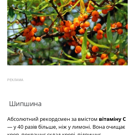
РЕКЛАМА
Шипшина
Абсолютний рекордсмен за вмістом
вітаміну С
— у 40 разів більше, ніж у лимоні. Вона очищає
кров, покращує склад крові, підвищує