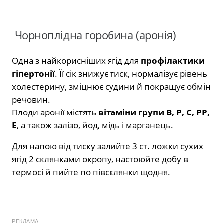
Чорноплідна горобина (аронія)
Одна з найкорисніших ягід для
профілактики
гіпертонії
. Її сік знижує тиск, нормалізує рівень
холестерину, зміцнює судини й покращує обмін
речовин.
Плоди аронії містять
вітаміни групи В, Р, С, РР,
Е
, а також залізо, йод, мідь і марганець.
Для напою від тиску залийте 3 ст. ложки сухих
ягід 2 склянками окропу, настоюйте добу в
термосі й пийте по півсклянки щодня.
РЕКЛАМА