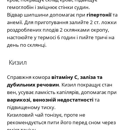
гемоглобін і зміцнює стінки судин.
Відвар шипшини допомагає при
гіпертонії
та
анемії. Для приготування залийте 2 ст. ложки
роздроблених плодів 2 склянками окропу,
настоюйте у термосі 6 годин і пийте тричі на
день по склянці.
Кизил
Справжня комора
вітаміну С, заліза та
дубильних речовин
. Кизил покращує стан
вен, усуває ламкість капілярів, допомагає при
варикозі, венозній недостатності
та
підвищеному тиску.
Кизиловий чай тонізує, проте не
рекомендується пити його перед сном через
вміст таніну.