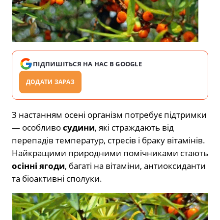
ПІДПИШІТЬСЯ НА НАС В GOOGLE
ДОДАТИ ЗАРАЗ
З настанням осені організм потребує підтримки
— особливо
судини
, які страждають від
перепадів температур, стресів і браку вітамінів.
Найкращими природними помічниками стають
осінні ягоди
, багаті на вітаміни, антиоксиданти
та біоактивні сполуки.