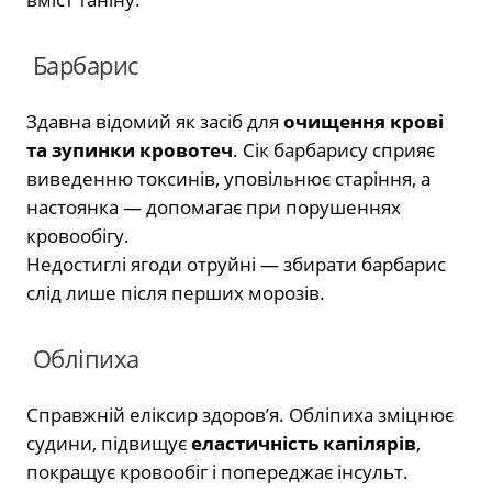
Барбарис
Здавна відомий як засіб для
очищення крові
та зупинки кровотеч
. Сік барбарису сприяє
виведенню токсинів, уповільнює старіння, а
настоянка — допомагає при порушеннях
кровообігу.
Недостиглі ягоди отруйні — збирати барбарис
слід лише після перших морозів.
Обліпиха
Справжній еліксир здоров’я. Обліпиха зміцнює
судини, підвищує
еластичність капілярів
,
покращує кровообіг і попереджає інсульт.