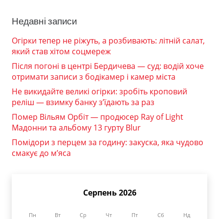
Недавні записи
Огірки тепер не ріжуть, а розбивають: літній салат,
який став хітом соцмереж
Після погоні в центрі Бердичева — суд: водій хоче
отримати записи з бодікамер і камер міста
Не викидайте великі огірки: зробіть кроповий
реліш — взимку банку з’їдають за раз
Помер Вільям Орбіт — продюсер Ray of Light
Мадонни та альбому 13 гурту Blur
Помідори з перцем за годину: закуска, яка чудово
смакує до м’яса
Серпень 2026
Пн
Вт
Ср
Чт
Пт
Сб
Нд