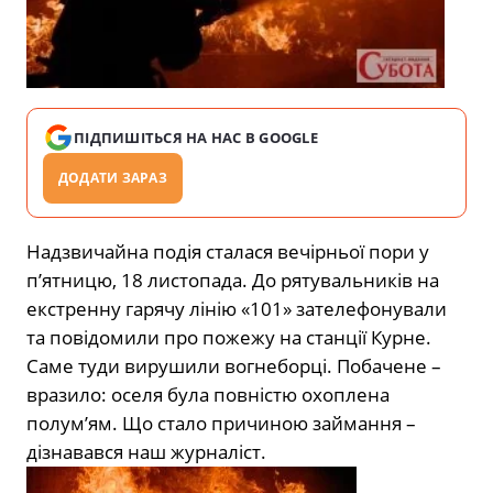
ПІДПИШІТЬСЯ НА НАС В GOOGLE
ДОДАТИ ЗАРАЗ
Надзвичайна подія сталася вечірньої пори у
п’ятницю, 18 листопада. До рятувальників на
екстренну гарячу лінію «101» зателефонували
та повідомили про пожежу на станції Курне.
Саме туди вирушили вогнеборці. Побачене –
вразило: оселя була повністю охоплена
полум’ям. Що стало причиною займання –
дізнавався наш журналіст.