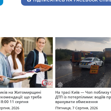
ПІДПИСАТИСЬ НА FACEBOOK СПІЛ
ників на Житомирщині
На трасі Київ — Чоп поблизу 
комендації: що треба
ДТП із потерпілими: водіїв п
18:00 11 серпня
врахувати обмеження
ерпня, 2026
П’ятниця, 7 Серпня, 2026