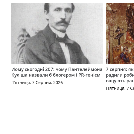
Йому сьогодні 207: чому Пантелеймона
7 серпня: як
Куліша назвали б блогером і PR-генієм
радили роби
віщують ра
П’ятниця, 7 Серпня, 2026
П’ятниця, 7 С