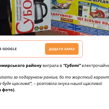
В GOOGLE
ДОДАТИ ЗАРАЗ
мирського району
виграла в
“Суботі”
електрочайн
риїхати за подарунком раніше, бо то жорсткий карант
 буде щаслива!”,
– розповіла онука нашої щасливої
а фото)
.