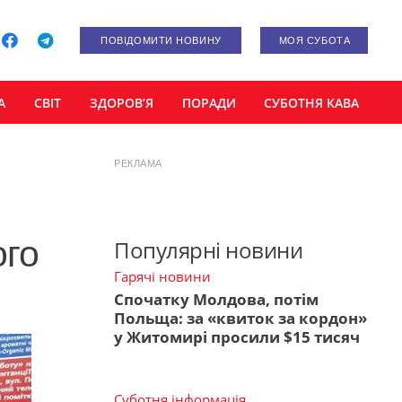
ПОВІДОМИТИ НОВИНУ
МОЯ СУБОТА
А
СВІТ
ЗДОРОВ’Я
ПОРАДИ
СУБОТНЯ КАВА
РЕКЛАМА
ого
Популярні новини
Гарячі новини
Спочатку Молдова, потім
Польща: за «квиток за кордон»
у Житомирі просили $15 тисяч
Суботня інформація