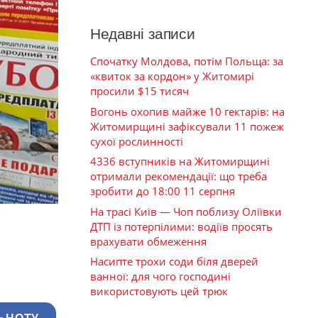
Недавні записи
Спочатку Молдова, потім Польща: за
«квиток за кордон» у Житомирі
просили $15 тисяч
Вогонь охопив майже 10 гектарів: на
Житомирщині зафіксували 11 пожеж
сухої рослинності
4336 вступників на Житомирщині
отримали рекомендації: що треба
зробити до 18:00 11 серпня
На трасі Київ — Чоп поблизу Оліївки
ДТП із потерпілими: водіїв просять
врахувати обмеження
Насипте трохи соди біля дверей
ванної: для чого господині
використовують цей трюк