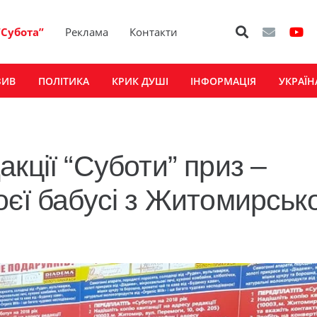
“Субота”
Реклама
Контакти
ЗИВ
ПОЛІТИКА
КРИК ДУШІ
ІНФОРМАЦІЯ
УКРАЇН
кції “Суботи” приз –
оєї бабусі з Житомирськ