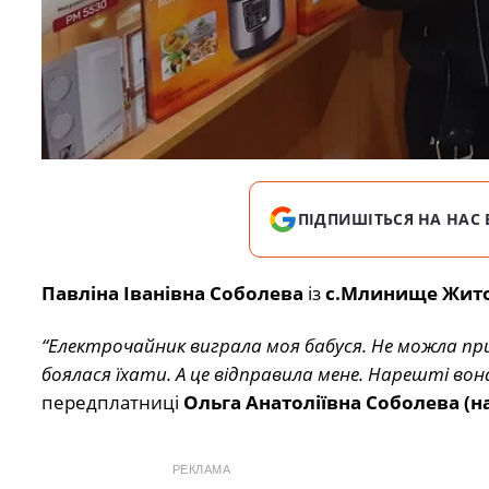
ПІДПИШІТЬСЯ НА НАС 
Павліна Іванівна Соболева
із
с.Млинище Жито
“Електрочайник виграла моя бабуся. Не можла п
боялася їхати. А це відправила мене. Нарешті вона
передплатниці
Ольга Анатоліївна Соболева (н
РЕКЛАМА