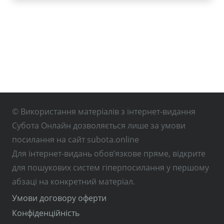
© Використання матеріалів з інтернет-видання
Субота Онлайн дозволяється лише за умови
посилання на сайт subota.online
Для інтернет-видань обов’язкове пряме, відкрите
для пошукових систем гіперпосилання у першому
абзаці на конкретний матеріал.
Умови договору оферти
Конфіденційність