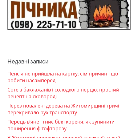
Недавні записи
Пенсія не прийшла на картку: сім причин і що
робити насамперед
Соте з баклажанів і солодкого перцю: простий
рецепт на сковороді
Через повалені дерева на Житомирщині тричі
перекривало рух транспорту
Перець в’яне і гниє біля кореня: як зупинити
поширення фітофторозу
У Житомирі проведуть перший всеукраїнський