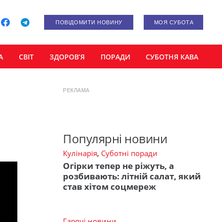
ПОВІДОМИТИ НОВИНУ
МОЯ СУБОТА
А
СВІТ
ЗДОРОВ’Я
ПОРАДИ
СУБОТНЯ КАВА
РЕКЛАМА
Популярні новини
Кулінарія
,
Суботні поради
Огірки тепер не ріжуть, а
розбивають: літній салат, який
став хітом соцмереж
Гарячі новини