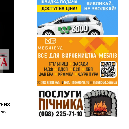
тних
ськ