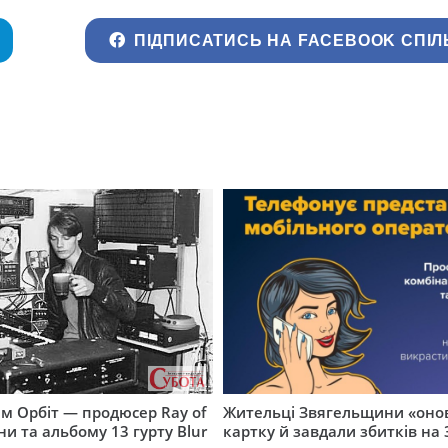
ПІДПИСАТИСЬ НА FACEBOOK СПІЛ
м Орбіт — продюсер Ray of
Жительці Звягельщини «оно
ни та альбому 13 гурту Blur
картку й завдали збитків на 