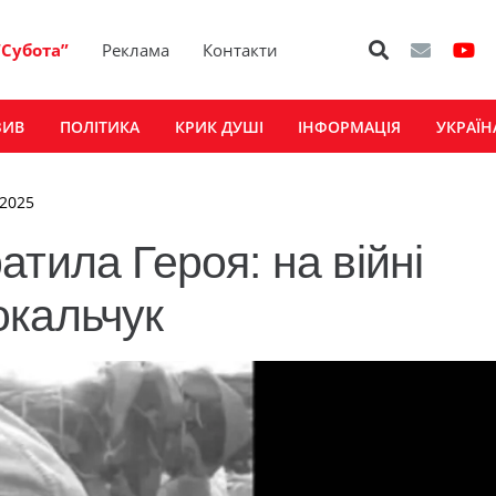
“Субота”
Реклама
Контакти
ЗИВ
ПОЛІТИКА
КРИК ДУШІ
ІНФОРМАЦІЯ
УКРАЇН
 2025
тила Героя: на війні
окальчук