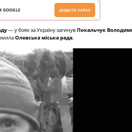
В GOOGLE
ДОДАТИ ЗАРАЗ
аду
— у боях за Україну загинув
Покальчук Володим
домила
Олевська міська рада
.