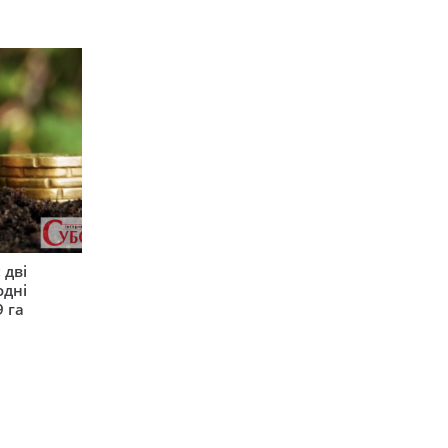
 дві
одні
9 га