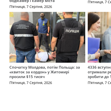
бодікамер і камер міста
П’ятниця, 7 С
П’ятниця, 7 Серпня, 2026
Спочатку Молдова, потім Польща: за
4336 вступ
«квиток за кордон» у Житомирі
отримали ре
просили $15 тисяч
зробити до 
П’ятниця, 7 Серпня, 2026
П’ятниця, 7 С