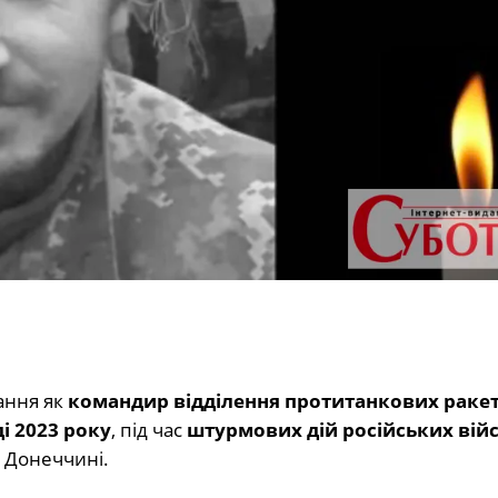
ання як
командир відділення протитанкових раке
і 2023 року
, під час
штурмових дій російських вій
а Донеччині.