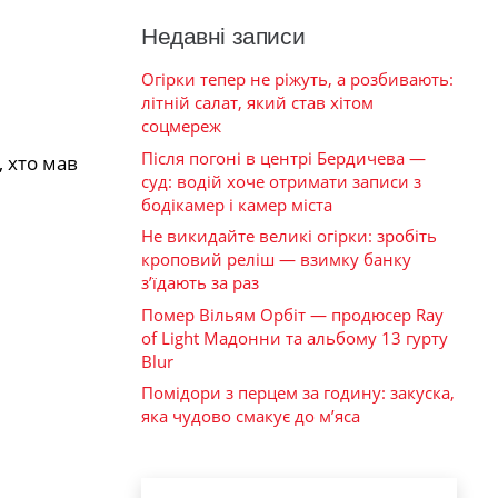
Недавні записи
Огірки тепер не ріжуть, а розбивають:
літній салат, який став хітом
соцмереж
Після погоні в центрі Бердичева —
, хто мав
суд: водій хоче отримати записи з
бодікамер і камер міста
Не викидайте великі огірки: зробіть
кроповий реліш — взимку банку
з’їдають за раз
Помер Вільям Орбіт — продюсер Ray
of Light Мадонни та альбому 13 гурту
Blur
Помідори з перцем за годину: закуска,
яка чудово смакує до м’яса