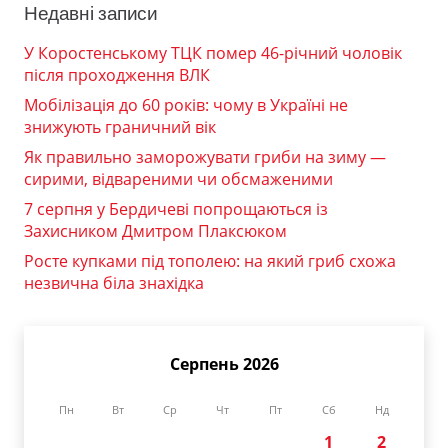
Недавні записи
У Коростенському ТЦК помер 46-річний чоловік
після проходження ВЛК
Мобілізація до 60 років: чому в Україні не
знижують граничний вік
Як правильно заморожувати гриби на зиму —
сирими, відвареними чи обсмаженими
7 серпня у Бердичеві попрощаються із
Захисником Дмитром Плаксюком
Росте купками під тополею: на який гриб схожа
незвична біла знахідка
Серпень 2026
Пн
Вт
Ср
Чт
Пт
Сб
Нд
1
2