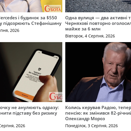
ercedes і будинок за $550
Одна вулиця — два активні т
му підозрюють Стефанішину
Черняхові повторно оголоси
майже за 6 млн
рпня, 2026
Вівторок, 4 Серпня, 2026
рочку не анулюють одразу:
Колись керував Радою, тепе
інити підставу без ризику
пенсію: як змінився 82-річни
Олександр Мороз
Серпня, 2026
Понеділок, 3 Серпня, 2026