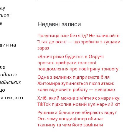
оду
ткові
е
Недавні записи
Полуниця вже без ягід? Не залишайте
її так до осені — що зробити з кущами
дин на
зараз
«Вночі різко будить»: в Овручі
просять прибрати голосові
 та
повідомлення про повітряну тривогу
один із
Одне з великих підприємств біля
раїнських
Житомира зупиняється після атаки:
що
коли відновить роботу — невідомо
 тих, хто
Хліб, який можна зім’яти як хмаринку:
TikTok підхопив новий кулінарний хіт
Рушники більше не вбирають воду?
Ось чому кондиціонер вбиває
тканину та чим його замінити