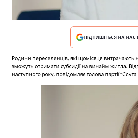
ПІДПИШІТЬСЯ НА НАС 
Родини переселенців, які щомісяця витрачають н
зможуть отримати субсидії на винайм житла. Від
наступного року, повідомляє голова партії “Слуг