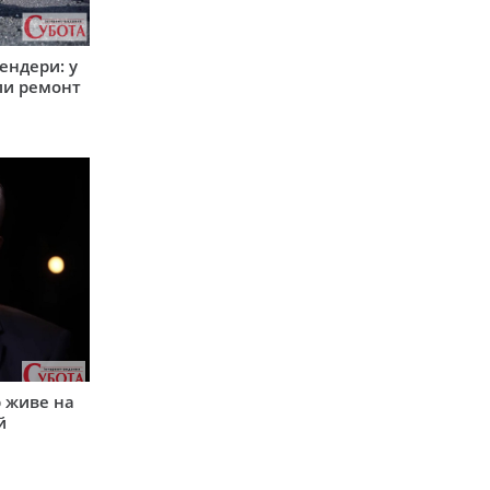
ендери: у
ли ремонт
р живе на
й