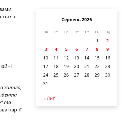
вами,
ються в
Серпень 2026
Пн
Вт
Ср
Чт
Пт
Сб
Нд
1
2
3
4
5
6
7
8
9
10
11
12
13
14
15
16
чайні
17
18
19
20
21
22
23
24
25
26
27
28
29
30
31
ив житло,
зидента
« Лип
у” та
ова партії