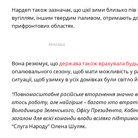
Нардеп також зазначає, що цієї зими близько пі
вугіллям, іншим твердим паливом, отримають дод
прифронтових областях.
РЕКЛАМА
Вона резюмує, що
держава також врахувала будь-
опалювального сезону, щоб мати можливість у ра
ситуації, щоб узимку в усіх домівках були світло
“Повномасштабне російське вторгнення значно в
хтось роботу, але найгірше – багато хто втратив
Володимира Зеленського, Офісу Президента, Кабіне
загалом для всієї команди влади всіляко підтрима
“Слуга Народу” Олена Шуляк.