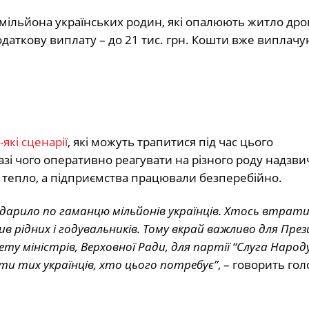
в мільйона українських родин, які опалюють житло дро
аткову виплату – до 21 тис. грн. Кошти вже виплачу
які сценарії
, які можуть трапитися під час цього
зі чого оперативно реагувати на різного роду надзви
 й тепло, а підприємства працювали безперебійно.
дарило по гаманцю мільйонів українців. Хтось втрат
 рідних і годувальників. Тому вкрай важливо для Пре
ту міністрів, Верховної Ради, для партії “Слуга Народ
ти тих українців, хто цього потребує”
, – говорить гол