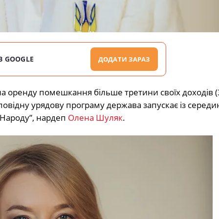
В GOOGLE
ДОДАТИ ЗАРАЗ
а оренду помешкання більше третини своїх доходів (
повідну урядову програму держава запускає із середи
а Народу”, нардеп
Олена Шуляк
.