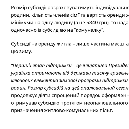
Розмір субсидії розраховуватимуть індивідуально
родини, кількість членів сім’ї та вартість оренд
мінімуми на одну людину (а це 5840 грн), то над
одночасно із субсидією на “комуналку”.
Субсидії на оренду житла – лише частина масшт
цю зиму.
“Перший етап підтримки – це ініціатива Президе
українка отримають від держави тисячу гривень 
ключових елементів зимової програми підтримки – 
родин. Розмір субсидій на цей опалювальний сезо
продовжує діяти спрощений порядок оформлення
отримував субсидію протягом неопалювального с
призначення житлово-комунальних пільг.