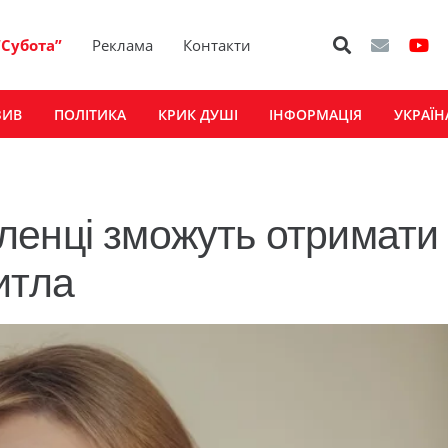
“Субота”
Реклама
Контакти
ЗИВ
ПОЛІТИКА
КРИК ДУШІ
ІНФОРМАЦІЯ
УКРАЇН
ленці зможуть отримати
итла