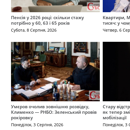
Пенсія у 2026 році: скільки стажу
Квартири, M
потрібно у 60, 63 і 65 років
тисяч: у чо
Субота, 8 Серпня, 2026
Четвер, 6 Се
Умєров очолив зовнішню розвідку,
Стару відст
Клименко — РНБО: Зеленський провів
як тепер зм
рокіровку
мобілізації
Понеділок, 3 Серпня, 2026
Понеділок, 3 