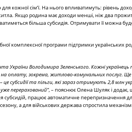
 для кожної сім’ї. На нього впливатимуть: рівень дох
и житла. Якщо родина має доходи менші, ніж два прожи
аватиметься більша субсидія. Отримувати її можна буд
абної комплексної програми підтримки українських ро
нта України Володимира Зеленського. Кожні українець
на оплату, зокрема, житлово-комунальних послуг. Ще 
це субсидії та пільги, які зараз отримують 2,8 млн ук
н уже перерахований”
, – пояснює Олена Шуляк і додає, 
 субсидій, працює автоматичне перепризначення для
езону, а для військових держава спростила механізм