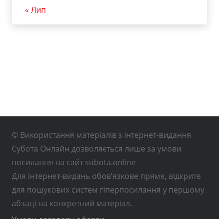
« Лип
© Використання матеріалів з інтернет-видання
Субота Онлайн дозволяється лише за умови
посилання на сайт subota.online
Для інтернет-видань обов’язкове пряме, відкрите
для пошукових систем гіперпосилання у першому
абзаці на конкретний матеріал.