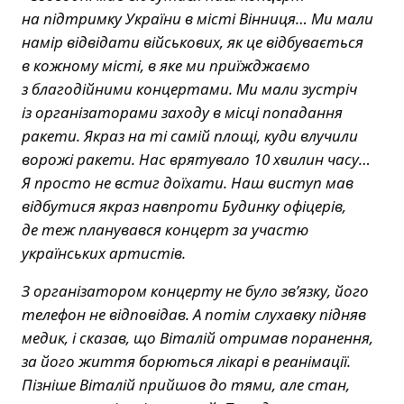
на підтримку України в місті Вінниця… Ми мали
намір відвідати військових, як це відбувається
в кожному місті, в яке ми приїжджаємо
з благодійними концертами. Ми мали зустріч
із організаторами заходу в місці попадання
ракети. Якраз на ті самій площі, куди влучили
ворожі ракети. Нас врятувало 10 хвилин часу…
Я просто не встиг доїхати. Наш виступ мав
відбутися якраз навпроти Будинку офіцерів,
де теж планувався концерт за участю
українських артистів.
З організатором концерту не було зв’язку, його
телефон не відповідав. А потім слухавку підняв
медик, і сказав, що Віталій отримав поранення,
за його життя борються лікарі в реанімації.
Пізніше Віталій прийшов до тями, але стан,