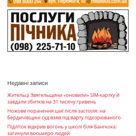
Недавні записи
Жительці Звягельщини «оновили» SIM-картку й
завдали збитків на 31 тисячу гривень
Ножове поранення шиї після застілля: на
Бердичівщині суд взяв під варту підозрюваного
Підліток відкрив вогонь у школі біля Бангкока:
загинули восьмеро людей