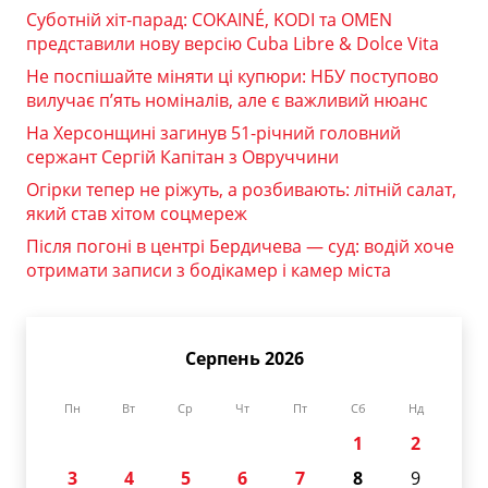
Суботній хіт-парад: COKAINÉ, KODI та OMEN
представили нову версію Cuba Libre & Dolce Vita
Не поспішайте міняти ці купюри: НБУ поступово
вилучає п’ять номіналів, але є важливий нюанс
На Херсонщині загинув 51-річний головний
сержант Сергій Капітан з Овруччини
Огірки тепер не ріжуть, а розбивають: літній салат,
який став хітом соцмереж
Після погоні в центрі Бердичева — суд: водій хоче
отримати записи з бодікамер і камер міста
Серпень 2026
Пн
Вт
Ср
Чт
Пт
Сб
Нд
1
2
3
4
5
6
7
8
9