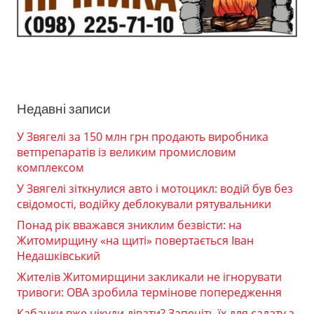
Недавні записи
У Звягелі за 150 млн грн продають виробника
ветпрепаратів із великим промисловим
комплексом
У Звягелі зіткнулися авто і мотоцикл: водій був без
свідомості, водійку деблокували рятувальники
Понад рік вважався зниклим безвісти: на
Житомирщину «на щиті» повертається Іван
Недашківський
Жителів Житомирщини закликали не ігнорувати
тривоги: ОВА зробила термінове попередження
Кабачки вже нікуди дівати? Запечіть їх для салату з