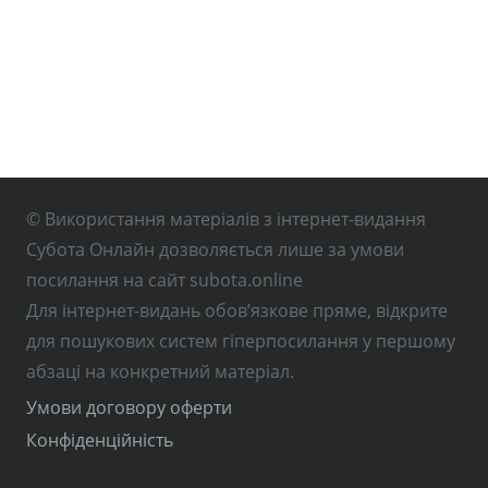
© Використання матеріалів з інтернет-видання
Субота Онлайн дозволяється лише за умови
посилання на сайт subota.online
Для інтернет-видань обов’язкове пряме, відкрите
для пошукових систем гіперпосилання у першому
абзаці на конкретний матеріал.
Умови договору оферти
Конфіденційність