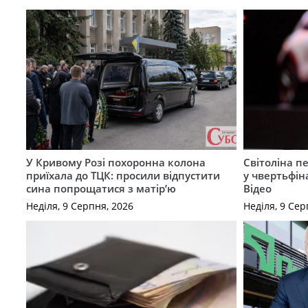
У Кривому Розі похоронна колона
Світоліна п
приїхала до ТЦК: просили відпустити
у чвертьфін
сина попрощатися з матір’ю
Відео
Неділя, 9 Серпня, 2026
Неділя, 9 Сер