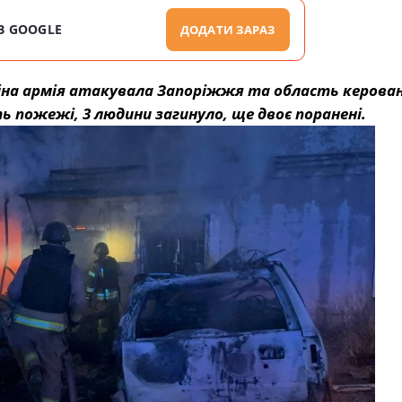
В GOOGLE
ДОДАТИ ЗАРАЗ
аційна армія атакувала Запоріжжя та область керова
ь пожежі, 3 людини загинуло, ще двоє поранені.