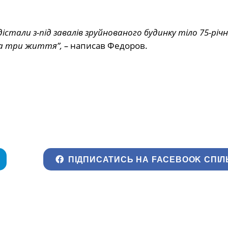
стали з-під завалів зруйнованого будинку тіло 75-річн
а три життя”, –
написав Федоров.
ПІДПИСАТИСЬ НА FACEBOOK СПІЛ