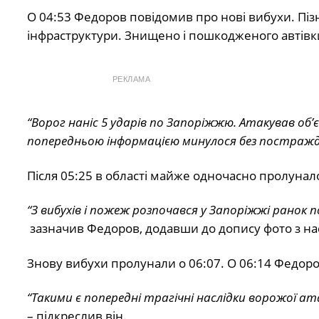
О 04:53 Федоров повідомив про нові вибухи. Пізн
інфраструктури. Знищено і пошкодженого автівк
РЕКЛАМА
“Ворог наніс 5 ударів по Запоріжжю. Атакував об
попередньою інформацією минулося без постражд
Після 05:25 в області майже одночасно пролунало
“З вибухів і пожеж розпочався у Запоріжжі ранок 
зазначив Федоров, додавши до допису фото з нас
Знову вибухи пролунали о 06:07. О 06:14 Федоро
“Такими є попередні трагічні наслідки ворожої 
– підкреслив він.