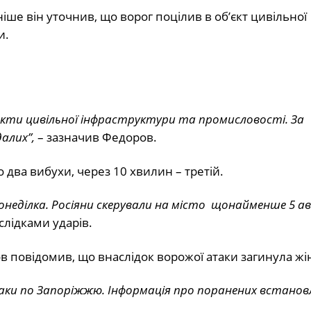
іше він уточнив, що ворог поцілив в обʼєкт цивільної
и.
ʼєкти цивільної інфраструктури та промисловості. За
алих”,
– зазначив Федоров.
 два вибухи, через 10 хвилин – третій.
понеділка. Росіяни скерували на місто щонайменше 5 аві
лідками ударів.
в повідомив, що внаслідок ворожої атаки загинула жі
атаки по Запоріжжю. Інформація про поранених встанов