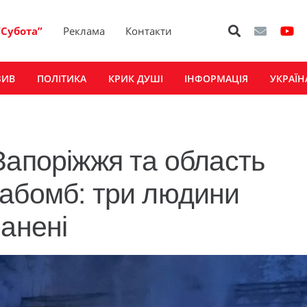
“Субота”
Реклама
Контакти
ЗИВ
ПОЛІТИКА
КРИК ДУШІ
ІНФОРМАЦІЯ
УКРАЇН
Запоріжжя та область
іабомб: три людини
ранені