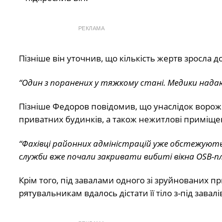
РЕКЛАМА
Пізніше він уточнив, що кількість жертв зросла 
“Один з поранених у тяжкому стані. Медики нада
Пізніше Федоров повідомив, що унаслідок ворожо
приватних будинків, а також нежитлові приміще
“Фахівці районних адміністрацій уже обстежуют
служби вже почали закривати вибиті вікна OSB-п
Крім того, під завалами одного зі зруйнованих 
рятувальникам вдалось дістати її тіло з-під завалі