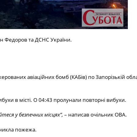
ан Федоров та ДСНС України.
ерованих авіаційних бомб (КАБів) по Запорізькій обла
бухи в місті. О 04:43 пролунали повторні вибухи.
еся у безпечних місцях”,
– написав очільник ОВА.
иникла пожежа.