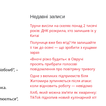
Недавні записи
Труни висіли на скелях понад 2 тисячі
років: ДНК розкрила, хто залишив їх у
Китаї
Полуниця вже без ягід? Не залишайте
її так до осені — що зробити з кущами
зараз
«Вночі різко будить»: в Овручі
просять прибрати голосові
повідомлення про повітряну тривогу
абомб”, –
Одне з великих підприємств біля
Житомира зупиняється після атаки:
коли відновить роботу — невідомо
нка.
Хліб, який можна зім’яти як хмаринку:
TikTok підхопив новий кулінарний хіт
люється”,