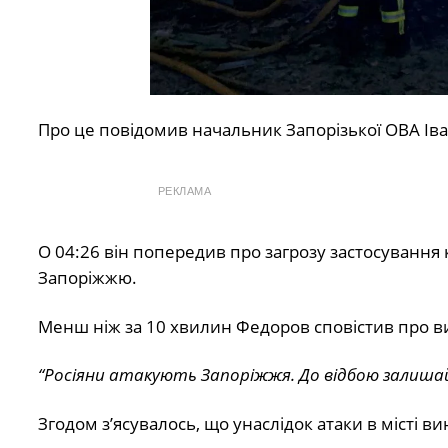
Про це повідомив начальник Запорізької ОВА Ів
РЕКЛАМА
О 04:26 він попередив про загрозу застосування к
Запоріжжю.
Менш ніж за 10 хвилин Федоров сповістив про ви
“Росіяни атакують Запоріжжя. До відбою залишайт
Згодом з’ясувалось, що унаслідок атаки в місті в