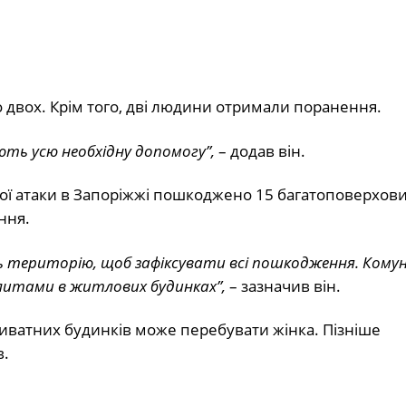
до двох. Крім того, дві людини отримали поранення.
ють усю необхідну допомогу”,
– додав він.
ї атаки в Запоріжжі пошкоджено 15 багатоповерхових
ння.
ь територію, щоб зафіксувати всі пошкодження. Комун
литами в житлових будинках”,
– зазначив він.
приватних будинків може перебувати жінка. Пізніше
в.