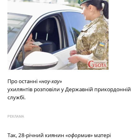
Про останні
«ноу-хау»
ухилянтів розповіли у Державній прикордонній
службі.
РЕКЛАМА
Так, 28-річний киянин
«оформив»
матері