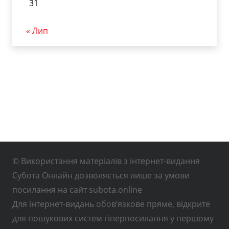
31
« Лип
© Використання матеріалів з інтернет-видання
Субота Онлайн дозволяється лише за умови
посилання на сайт subota.online
Для інтернет-видань обов’язкове пряме, відкрите
для пошукових систем гіперпосилання у першому