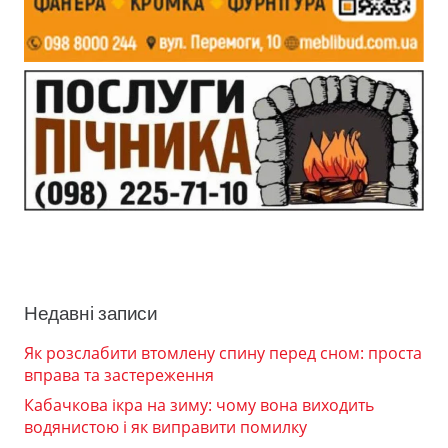
Недавні записи
Як розслабити втомлену спину перед сном: проста
вправа та застереження
Кабачкова ікра на зиму: чому вона виходить
водянистою і як виправити помилку