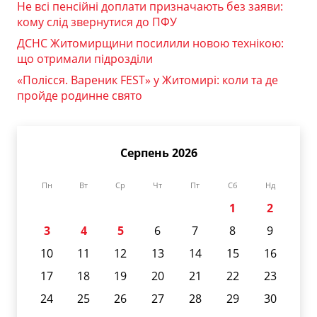
Не всі пенсійні доплати призначають без заяви:
кому слід звернутися до ПФУ
ДСНС Житомирщини посилили новою технікою:
що отримали підрозділи
«Полісся. Вареник FEST» у Житомирі: коли та де
пройде родинне свято
Серпень 2026
Пн
Вт
Ср
Чт
Пт
Сб
Нд
1
2
3
4
5
6
7
8
9
10
11
12
13
14
15
16
17
18
19
20
21
22
23
24
25
26
27
28
29
30