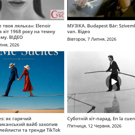
 твоя лялька»: Elenoir
МУЗІКА. Budapest Bár: Szíve
 хіт 1968 року на темну
van. Відео
му. ВІДЕО
Вівторок, 7 Липня, 2026
пня, 2026
es: як гарячий
Суботній хіт-парад. En la cue
иканський вайб захопив
П’ятниця, 12 Червня, 2026
плейлисти та тренди TikTok