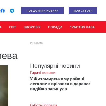
ПОВІДОМИТИ НОВИНУ
МОЯ СУБОТА
А
СВІТ
ЗДОРОВ’Я
ПОРАДИ
СУБОТНЯ КАВА
РЕКЛАМА
иева
Популярні новини
Гарячі новини
У Житомирському районі
легковик врізався в дерево:
водійка загинула
Суботні поради