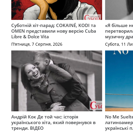
Суботній хіт-парад: COKAINÉ, KODI та
«Я більше не
OMEN представили нову версію Cuba
перетворила
Libre & Dolce Vita
музичну дра
П’ятниця, 7 Серпня, 2026
Субота, 11 Ли
Андрій Кок Де той час: історія
No Me Suelt
українського хіта, який повернувся в
латиноамер
тренди. ВІДЕО
українські 