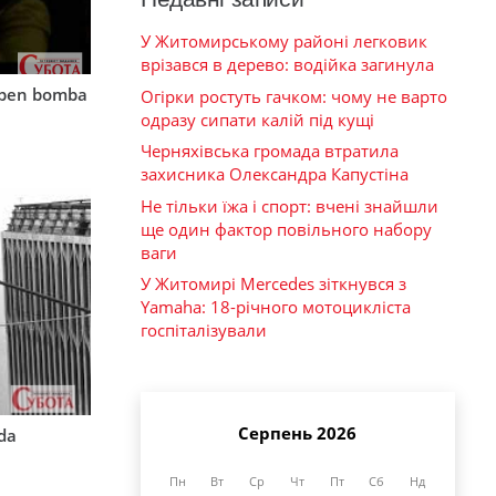
У Житомирському районі легковик
врізався в дерево: водійка загинула
mben bomba
Огірки ростуть гачком: чому не варто
одразу сипати калій під кущі
Черняхівська громада втратила
захисника Олександра Капустіна
Не тільки їжа і спорт: вчені знайшли
ще один фактор повільного набору
ваги
У Житомирі Mercedes зіткнувся з
Yamaha: 18-річного мотоцикліста
госпіталізували
Серпень 2026
rda
Пн
Вт
Ср
Чт
Пт
Сб
Нд