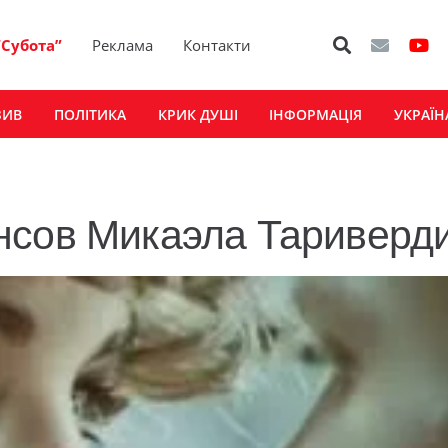
“Субота”
Реклама
Контакти
ЗИВ
ПОЛІТИКА
КРИК ДУШІ
ІНФОРМАЦІЯ
УКРАЇН
нсов Микаэла Тариверд