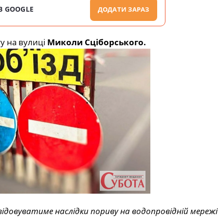
В GOOGLE
ДОДАТИ ЗАРАЗ
у на вулиці
Миколи Сціборського.
відовуватиме наслідки пориву на водопровідній мережі 