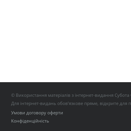
© Використання матеріалів з інтернет-видання Субота 
Для інтернет-видань обов’язкове пряме, відкрите для 
Умови договору оферти
Конфіденційність