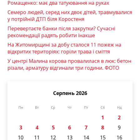
Ромащенко: має два татуювання на руках
Семеро людей, серед них двоє дітей, травмувалися
у потрійній ДТП біля Коростеня
Перевертаєте банки після закрутки? Сучасні
рекомендації радять робити інакше
На Житомирщині за добу сталося 11 пожеж на
відкритих територіях: горіли трава і сміття
У центрі Малина корова провалилася в люк: бетон
різали, арматуру відгинали три години. ФОТО
Серпень 2026
Пн
Вт
Ср
Чт
Пт
Сб
Нд
1
2
3
4
5
6
7
8
9
10
11
12
13
14
15
16