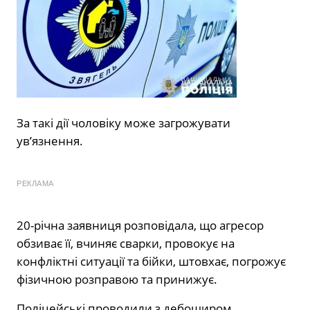
За такі дії чоловіку може загрожувати
ув’язнення.
РЕКЛАМА
20-річна заявниця розповідала, що агресор
обзиває її, вчиняє сварки, провокує на
конфліктні ситуації та бійки, штовхає, погрожує
фізичною розправою та принижує.
Поліцейські проводили з дебоширом