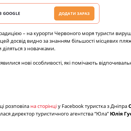
В GOOGLE
ДОДАТИ ЗАРАЗ
 традицією – на курорти Червоного моря туристи виру
ах цей досвід видно за знанням більшості місцевих пляж
и діляться з новачками.
з’явилися нові особливості, які помічають відпочиваль
оці розповіла
на сторінці
у Facebook туристка з Дніпра
илася директор туристичного агентства “Юла”
Юлія Гу