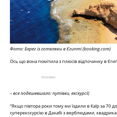
Фото: Берег із готелями в Єгипті (booking.com)
Ось що вона помітила з плюсів відпочинку в Єгип
РЕКЛАМА
– все подешевшало: путівки, екскурсії;
“Якщо півтора роки тому ми їздили в Каїр за 70 
суперекскурсію в Дахабі з верблюдами, квадрикам