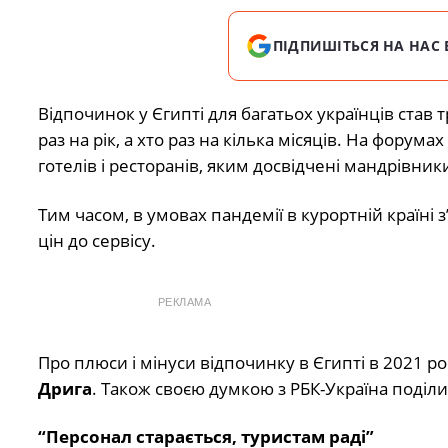
ПІДПИШІТЬСЯ НА НАС 
Відпочинок у Єгипті для багатьох українців став
раз на рік, а хто раз на кілька місяців. На форум
готелів і ресторанів, яким досвідчені мандрівник
Тим часом, в умовах пандемії в курортній країні 
цін до сервісу.
РЕКЛАМА
Про плюси і мінуси відпочинку в Єгипті в 2021 р
Дрига
. Також своєю думкою з РБК-Україна поділ
“Персонал старається, туристам раді”