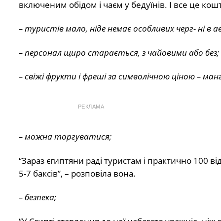
включеним обідом і чаєм у бедуїнів. І все це кош
– туристів мало, ніде немає особливих черг- ні в а
– персонал щиро старається, з чайовими або без;
– свіжі фрукти і фреші за символічною ціною – манг
РЕКЛАМА
– можна торгуватися;
“Зараз єгиптяни раді туристам і практично 100 в
5-7 баксів”, – розповіла вона.
– безпека;