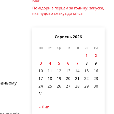
Blur
Помідори з перцем за годину: закуска,
яка чудово смакує до м’яса
Серпень 2026
Пн
Вт
Ср
Чт
Пт
Сб
Нд
1
2
3
4
5
6
7
8
9
10
11
12
13
14
15
16
17
18
19
20
21
22
23
редньому
24
25
26
27
28
29
30
31
« Лип