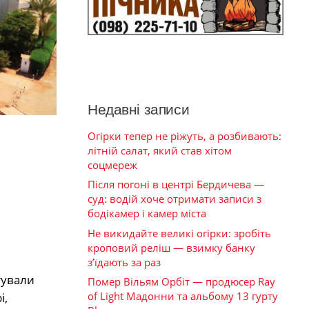
Недавні записи
Огірки тепер не ріжуть, а розбивають:
літній салат, який став хітом
соцмереж
Після погоні в центрі Бердичева —
суд: водій хоче отримати записи з
бодікамер і камер міста
Не викидайте великі огірки: зробіть
кроповий реліш — взимку банку
з’їдають за раз
тували
Помер Вільям Орбіт — продюсер Ray
of Light Мадонни та альбому 13 гурту
і,