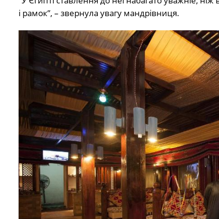
“У Єгипті ставлення до неї набагато уважніе, ніж 
і рамок”, – звернула увагу мандрівниця.