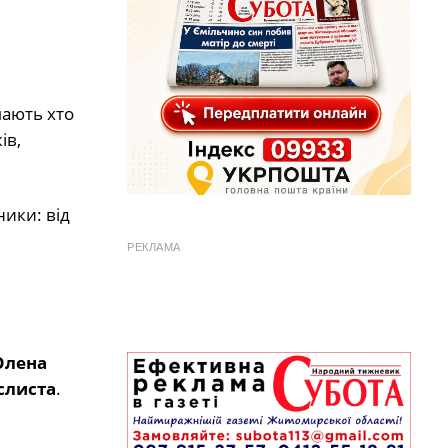
шають хто
ів,
ники: від
РЕКЛАМА
Олена
слиста
.