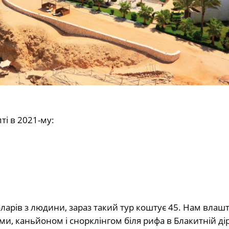
ті в 2021-му:
доларів з людини, зараз такий тур коштує 45. Нам влаш
и, каньйоном і снорклінгом біля рифа в Блакитній дір