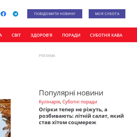
ПОВІДОМИТИ НОВИНУ
МОЯ СУБОТА
А
СВІТ
ЗДОРОВ’Я
ПОРАДИ
СУБОТНЯ КАВА
РЕКЛАМА
Популярні новини
Кулінарія
,
Суботні поради
Огірки тепер не ріжуть, а
розбивають: літній салат, який
став хітом соцмереж