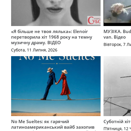
«Я більше не твоя лялька»: Elenoir
МУЗІКА. Bud
перетворила хіт 1968 року на темну
van. Відео
музичну драму. ВІДЕО
Вівторок, 7 Л
Субота, 11 Липня, 2026
No Me Sueltes: як гарячий
Суботній хіт
латиноамериканський вайб захопив
П’ятниця, 12 