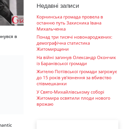
Недавні записи
Корнинська громада провела в
останню путь Захисника Івана
Михальченка
я
рнувся в
Понад три тисячі новонароджених:
демографічна статистика
Житомирщини
На війні загинув Олександр Окончик
із Баранівської громади
Жителю Потіївської громади загрожує
до 15 років ув’язнення за вбивство
співмешканки
У Свято-Михайлівському соборі
Житомира освятили плоди нового
врожаю
mantic