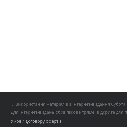
© Використання матеріалів з інтернет-видання Субота 
Для інтернет-видань обов’язкове пряме, відкрите для 
Умови договору оферти