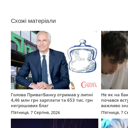
Схожі матеріали
Голова ПриватБанку отримав у липні
Не як на ба
4,46 млн грн зарплати та 653 тис. грн
почався вст
негрошових благ
важливо зн
П’ятниця, 7 Серпня, 2026
П’ятниця, 7 С