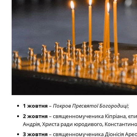
1 жовтня
–
Покров Пресвятої Богородиці
;
2 жовтня
– священномученика Кіпріана, єпи
Андрія, Христа ради юродивого, Константин
3 жовтня
– священномученика Діонісія Арео