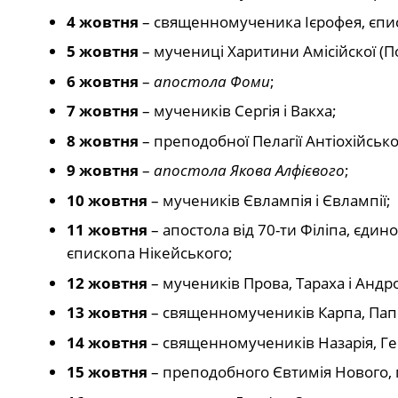
4 жовтня
– священномученика Ієрофея, єпис
5 жовтня
– мучениці Харитини Амісійскої (По
6 жовтня
–
апостола Фоми
;
7 жовтня
– мучеників Сергія і Вакха;
8 жовтня
– преподобної Пелагії Антіохійсько
9 жовтня
–
апостола Якова Алфієвого
;
10 жовтня
– мучеників Євлампія і Євлампії;
11 жовтня
– апостола від 70-ти Філіпа, єди
єпископа Нікейського;
12 жовтня
– мучеників Прова, Тараха і Андр
13 жовтня
– священномучеників Карпа, Папи
14 жовтня
– священномучеників Назарія, Гер
15 жовтня
– преподобного Євтимія Нового,