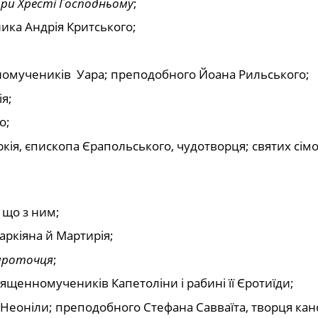
при Хресті Господньому
;
ика Андрія Критського;
номучеників Уара; преподобного Йоана Рильського;
я;
о;
кія, єпископа Єрапольського, чудотворця; святих сімо
 що з ним;
аркіяна й Мартирія;
ироточця
;
щенномучеників Капетоліни і рабині її Єротиїди;
Неоніли; преподобного Стефана Савваїта, творця кан