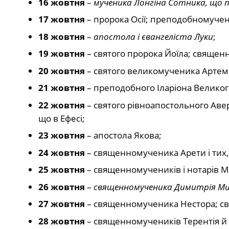
16 жовтня
–
мученика Лонгіна Сотника, що 
17 жовтня
– пророка Осії; преподобномучен
18 жовтня
–
апостола і євангеліста Луки
;
19 жовтня
– святого пророка Йоїла; священ
20 жовтня
– святого великомученика Артемі
21 жовтня
– преподобного Іларіона Великог
22 жовтня
– святого рівноапостольного Авер
що в Ефесі;
23 жовтня
– апостола Якова;
24 жовтня
– священномученика Арети і тих,
25 жовтня
– священномучеників і нотарів М
26 жовтня
–
священномученика Димитрія М
27 жовтня
– священномученика Нестора; свя
28 жовтня
– священномучеників Терентія й 