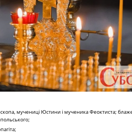
скопа, мучениці Юстини і мученика Феоктиста; блаж
опольського;
пагіта;