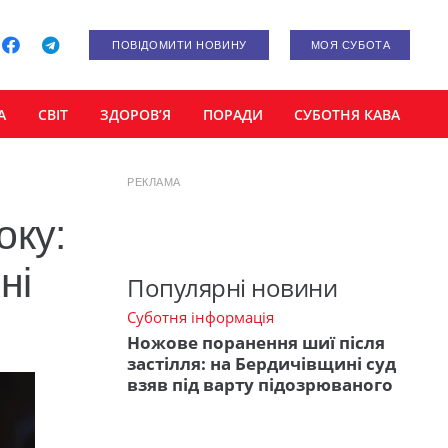
ПОВІДОМИТИ НОВИНУ
МОЯ СУБОТА
А
СВІТ
ЗДОРОВ’Я
ПОРАДИ
СУБОТНЯ КАВА
РЕКЛАМА
оку:
ні
Популярні новини
Суботня інформація
Ножове поранення шиї після
застілля: на Бердичівщині суд
взяв під варту підозрюваного