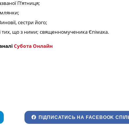
азваної П’ятниця;
имлянки;
новії, сестри його;
я і тих, що з ними; священномученика Єпімаха.
аналі
Субота Онлайн
ПІДПИСАТИСЬ НА FACEBOOK СПІЛ