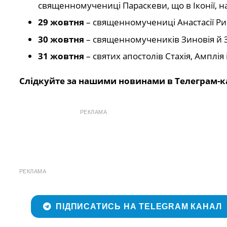
священномучениці Параскеви, що в Іконії, н
29 жовтня
– священномучениці Анастасії Р
30 жовтня
– священномучеників Зиновія й Зи
31 жовтня
– святих апостолів Стахія, Амплі
Слідкуйте за нашими новинами в Телеграм-к
РЕКЛАМА
РЕКЛАМА
ПІДПИСАТИСЬ НА TELEGRAM КАНАЛ