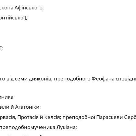
копа Афінського;
нтійської);
ї;
ного від семи дияконів; преподобного Феофана сповідн
оника;
ли й Агатоніки;
васія, Протасія й Келсія; преподобної Параскеви Серб
 преподобномученика Лукіана;