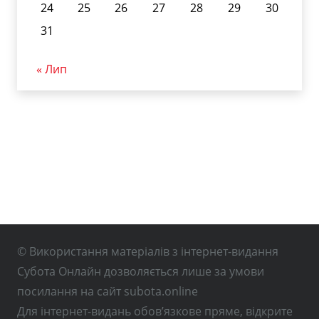
24
25
26
27
28
29
30
31
« Лип
© Використання матеріалів з інтернет-видання
Субота Онлайн дозволяється лише за умови
посилання на сайт subota.online
Для інтернет-видань обов’язкове пряме, відкрите