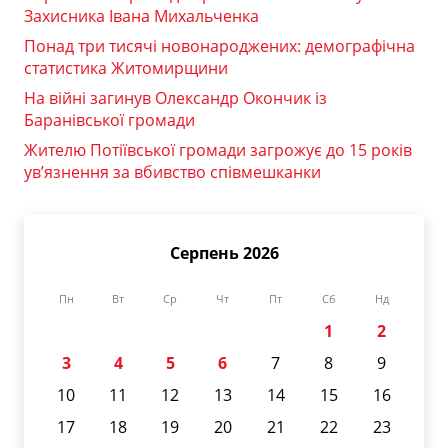
Захисника Івана Михальченка
Понад три тисячі новонароджених: демографічна
статистика Житомирщини
На війні загинув Олександр Окончик із
Баранівської громади
Жителю Потіївської громади загрожує до 15 років
ув’язнення за вбивство співмешканки
Серпень 2026
Пн
Вт
Ср
Чт
Пт
Сб
Нд
1
2
3
4
5
6
7
8
9
10
11
12
13
14
15
16
17
18
19
20
21
22
23