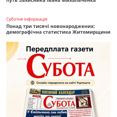
путь Захисника Івана Михальченка
Суботня інформація
Понад три тисячі новонароджених:
демографічна статистика Житомирщини