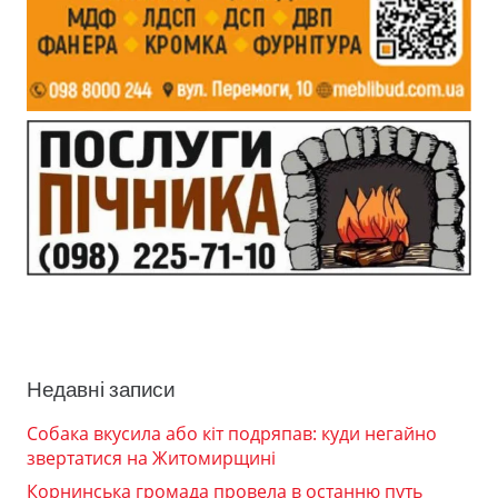
Недавні записи
Собака вкусила або кіт подряпав: куди негайно
звертатися на Житомирщині
Корнинська громада провела в останню путь