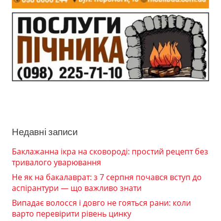
Недавні записи
Баклажанна ікра на сковороді: простий рецепт без
тривалого уварювання
Не як на бакалаврат: з 7 серпня почався вступ до
аспірантури — що важливо знати
Випадає волосся і довго не гояться рани: коли
варто перевірити рівень цинку