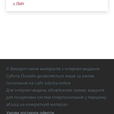
« Лип
© Використання матеріалів з інтернет-видання
Субота Онлайн дозволяється лише за умови
посилання на сайт subota.online
Для інтернет-видань обов’язкове пряме, відкрите
для пошукових систем гіперпосилання у першому
абзаці на конкретний матеріал.
Умови договору оферти