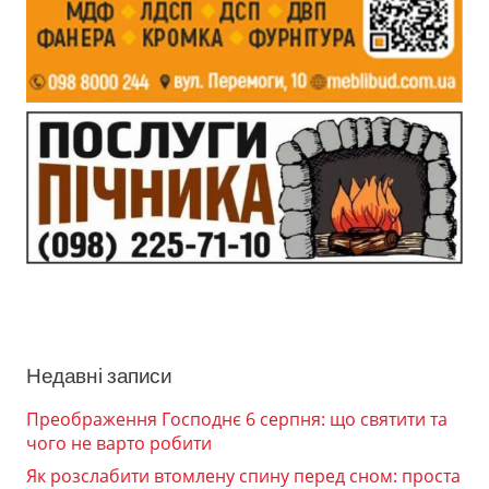
Недавні записи
Преображення Господнє 6 серпня: що святити та
чого не варто робити
Як розслабити втомлену спину перед сном: проста