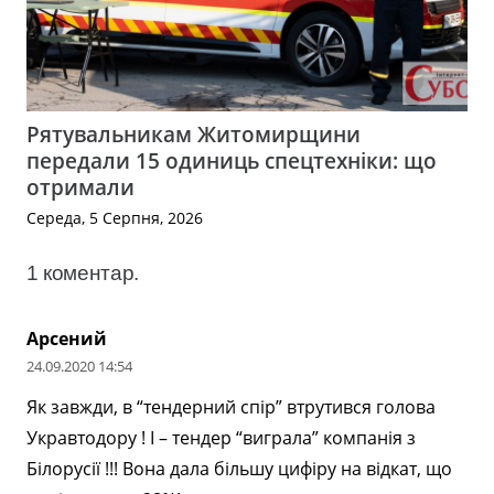
Рятувальникам Житомирщини
передали 15 одиниць спецтехніки: що
отримали
Середа, 5 Серпня, 2026
1
коментар
.
Арсений
24.09.2020 14:54
Як завжди, в “тендерний спір” втрутився голова
Укравтодору ! І – тендер “виграла” компанія з
Білорусії !!! Вона дала більшу цифіру на відкат, що