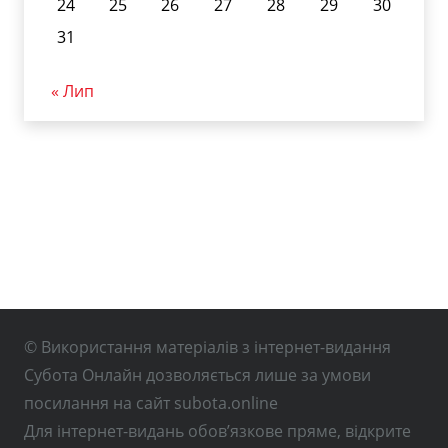
24
25
26
27
28
29
30
31
« Лип
© Використання матеріалів з інтернет-видання
Субота Онлайн дозволяється лише за умови
посилання на сайт subota.online
Для інтернет-видань обов’язкове пряме, відкрите