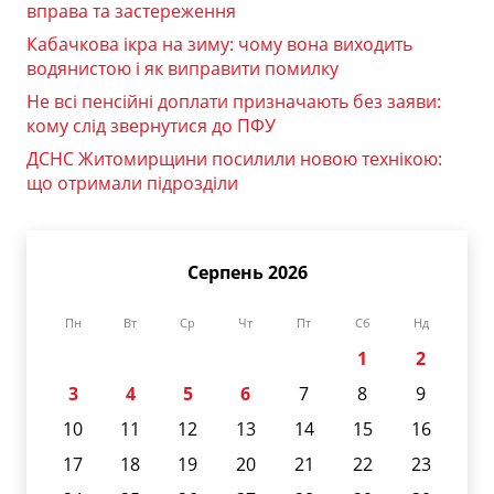
вправа та застереження
Кабачкова ікра на зиму: чому вона виходить
водянистою і як виправити помилку
Не всі пенсійні доплати призначають без заяви:
кому слід звернутися до ПФУ
ДСНС Житомирщини посилили новою технікою:
що отримали підрозділи
Серпень 2026
Пн
Вт
Ср
Чт
Пт
Сб
Нд
1
2
3
4
5
6
7
8
9
10
11
12
13
14
15
16
17
18
19
20
21
22
23