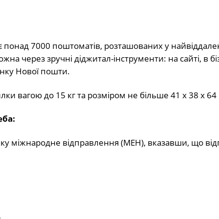
ує понад 7000 поштоматів, розташованих у найвіддал
на через зручні діджитал-інструменти: на сайті, в бі
нку Нової пошти.
и вагою до 15 кг та розміром не більше 41 x 38 x 64 
еба:
унку міжнародне відправлення (МЕН), вказавши, що ві