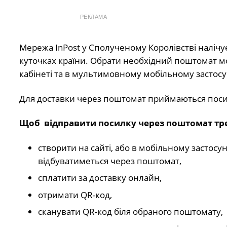
РЕКЛАМА
Мережа InPost у Сполученому Королівстві наліч
куточках країни. Обрати необхідний поштомат мож
кабінеті та в мультимовному мобільному застосу
Для доставки через поштомат приймаються посилк
Щоб відправити посилку через поштомат тр
створити на сайті, або в мобільному застос
відбуватиметься через поштомат,
сплатити за доставку онлайн,
отримати QR-код,
сканувати QR-код біля обраного поштомату,