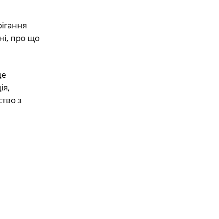
рігання
ні, про що
де
ія,
ство з