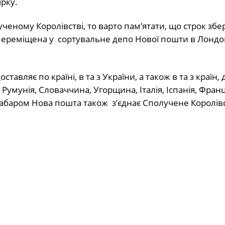
ірку.
еному Королівстві, то варто пам’ятати, що строк збе
 переміщена у сортувальне депо Нової пошти в Лондо
вляє по країні, в та з України, а також в та з країн, 
умунія, Словаччина, Угорщина, Італія, Іспанія, Франц
Незабаром Нова пошта також з’єднає Сполучене Королів