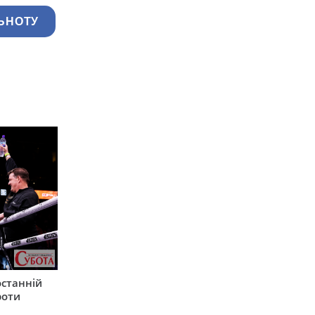
ЬНОТУ
останній
роти