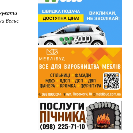
имувати
и Вельс,