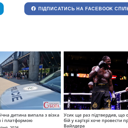
ПІДПИСАТИСЬ НА FACEBOOK СПІЛ
річна дитина випала з візка
Усик ще раз підтвердив, що 
м і платформою
бій у кар’єрі хоче провести п
Вайлдера
рпня, 2026