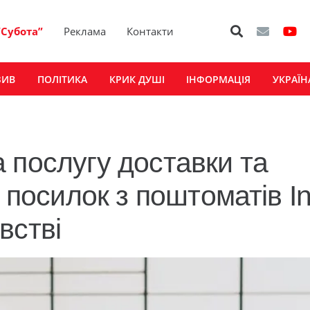
“Субота”
Реклама
Контакти
ЗИВ
ПОЛІТИКА
КРИК ДУШІ
ІНФОРМАЦІЯ
УКРАЇН
 послугу доставки та
і посилок з поштоматів I
встві