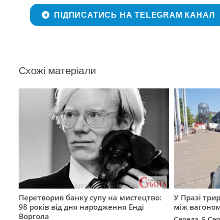
ПІДПИСАТИСЬ НА TELEGRAM КАНАЛ
Схожі матеріали
Перетворив банку супу на мистецтво:
У Празі три
98 років від дня народження Енді
між вагоно
Воргола
Середа, 5 Се