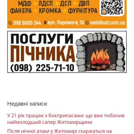
Недавні записи
У 21 рік працює з боєприпасами: що вже побачив
наймолодший сапер Житомирщини
Після нічної атаки у Житомирі скаржаться на