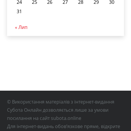
24
25
26
27
28
29
30
31
« Лип
© Використання матеріалів з інтернет-видання
Субота Онлайн дозволяється лише за умови
посилання на сайт subota.online
Для інтернет-видань обов’язкове пряме, відкрите