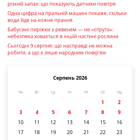
різкий запах: що показують датчики повітря
Одна цифра на пральній машині покаже, скільки
води йде на кожне прання
Бабусині пиріжки з ревенем — не «отрута»:
небезпека ховається в іншій частині рослини
Сьогодні 9 серпня: що насправді не можна
робити, а що є лише народним повір’ям
Серпень 2026
Пн
Вт
Ср
Чт
Пт
Сб
Нд
1
2
3
4
5
6
7
8
9
10
11
12
13
14
15
16
17
18
19
20
21
22
23