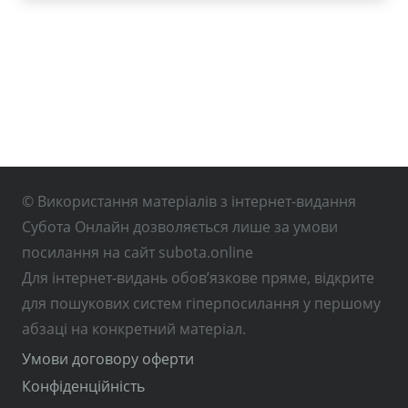
© Використання матеріалів з інтернет-видання
Субота Онлайн дозволяється лише за умови
посилання на сайт subota.online
Для інтернет-видань обов’язкове пряме, відкрите
для пошукових систем гіперпосилання у першому
абзаці на конкретний матеріал.
Умови договору оферти
Конфіденційність