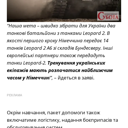
“Наша мета – швидко зібрати для України два
танкові батальйони з танками Leopard 2. В
якості першого кроку Німеччина передає 14
танків Leopard 2 A6 зі складів Бундесверу. Інші
європейські партнери також передадуть
танки Leopard-2.
Тренування українських
екіпажів мають розпочатися найближчим
часом у Німеччин
і”,
– йдеться в заяві.
РЕКЛАМА
Окрім навчання, пакет допомоги також
включатиме логістику, надання боєприпасів та
обслуговування систем.