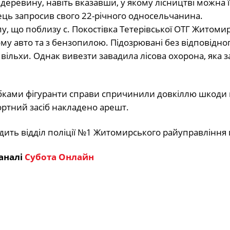
еревину, навіть вказавши, у якому лісництві можна її
ць запросив свого 22-річного односельчанина.
у, що поблизу с. Покостівка Тетерівської ОТГ Житоми
му авто та з бензопилою. Підозрювані без відповідно
вільхи. Однак вивезти завадила лісова охорона, яка за
ками фігуранти справи спричинили довкіллю шкоди 
портний засіб накладено арешт.
дить відділ поліції №1 Житомирського райуправління п
аналі
Субота Онлайн