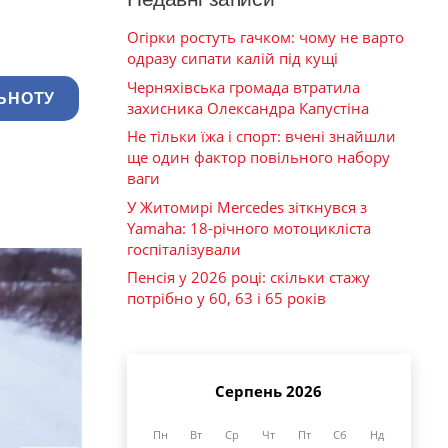
Огірки ростуть гачком: чому не варто
одразу сипати калій під кущі
Черняхівська громада втратила
ЬНОТУ
захисника Олександра Капустіна
Не тільки їжа і спорт: вчені знайшли
ще один фактор повільного набору
ваги
У Житомирі Mercedes зіткнувся з
Yamaha: 18-річного мотоцикліста
госпіталізували
Пенсія у 2026 році: скільки стажу
потрібно у 60, 63 і 65 років
Серпень 2026
Пн
Вт
Ср
Чт
Пт
Сб
Нд