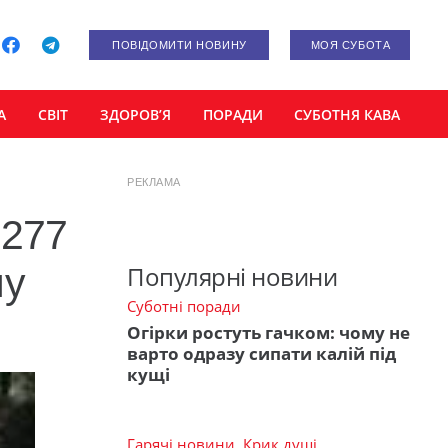
ПОВІДОМИТИ НОВИНУ
МОЯ СУБОТА
А
СВІТ
ЗДОРОВ’Я
ПОРАДИ
СУБОТНЯ КАВА
РЕКЛАМА
 277
ну
Популярні новини
Суботні поради
Огірки ростуть гачком: чому не
варто одразу сипати калій під
кущі
Гарячі новини
,
Крик душі