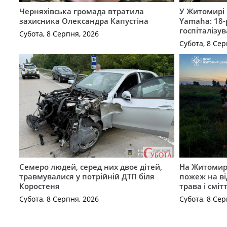
Черняхівська громада втратила
У Житомирі 
захисника Олександра Капустіна
Yamaha: 18-
госпіталізу
Субота, 8 Серпня, 2026
Субота, 8 Сер
Семеро людей, серед них двоє дітей,
На Житомирщ
травмувалися у потрійній ДТП біля
пожеж на ві
Коростеня
трава і сміт
Субота, 8 Серпня, 2026
Субота, 8 Сер