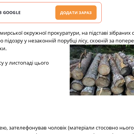
В GOOGLE
ДОДАТИ ЗАРАЗ
ирської окружної прокуратури, на підставі зібраних 
 підозру у незаконній порубці лісу, скоєній за попе
ки.
у у листопаді цього
цею, зателефонував чоловік (матеріали стосовно нього