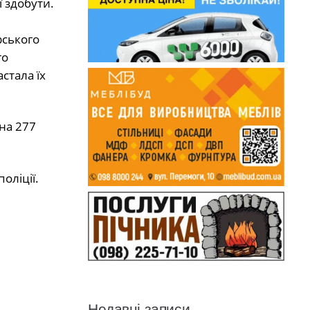
 здобути.
рського
го
стала їх
на 277
оліції.
Недавні записи