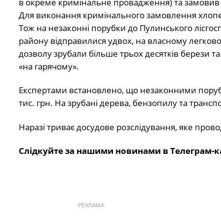
в окреме кримінальне провадження) та замовив д
Для виконання кримінального замовлення хлопе
Тож на незаконні порубки до Пулинського лісгосп
району відправилися удвох, на власному легково
дозволу зрубали більше трьох десятків берези та 
«на гарячому».
Експертами встановлено, що незаконними поруб
тис. грн. На зрубані дерева, бензопилу та транс
Наразі триває досудове розслідування, яке прово
Слідкуйте за нашими новинами в Телеграм-к
РЕКЛАМА