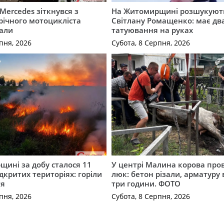
Mercedes зіткнувся з
На Житомирщині розшукують
річного мотоцикліста
Світлану Ромащенко: має дв
вали
татуювання на руках
пня, 2026
Субота, 8 Серпня, 2026
ині за добу сталося 11
У центрі Малина корова про
дкритих територіях: горіли
люк: бетон різали, арматуру
тя
три години. ФОТО
пня, 2026
Субота, 8 Серпня, 2026