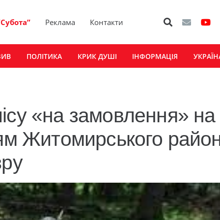
“Субота”
Реклама
Контакти
ЗИВ
ПОЛІТИКА
КРИК ДУШІ
ІНФОРМАЦІЯ
УКРАЇН
ісу «на замовлення» на
лям Житомирського райо
зру