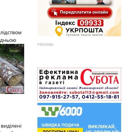
слідством
редньою
РЕКЛАМА
 виділені