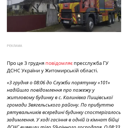
РЕКЛАМА
Про це 3 грудня
повідомляє
пресслужба ГУ
ДСНС України у Житомирській області.
«3 грудня о 08:06 до Служби порятунку «101»
надійшло повідомлення про пожежу у
житловому будинку в с. Калинівка Пищівської
громади Звягельського району. По прибуттю
рятувальників всередині будинку спостерігалось
задимлення. У ході гасіння в одній із кімнат бійці
ДСНС виявили тіло 59-річного господаря. О 08:33