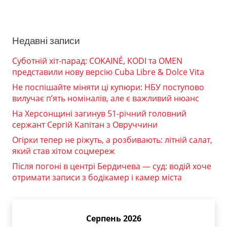
Недавні записи
Суботній хіт-парад: COKAINÉ, KODI та OMEN
представили нову версію Cuba Libre & Dolce Vita
Не поспішайте міняти ці купюри: НБУ поступово
вилучає п’ять номіналів, але є важливий нюанс
На Херсонщині загинув 51-річний головний
сержант Сергій Капітан з Овруччини
Огірки тепер не ріжуть, а розбивають: літній салат,
який став хітом соцмереж
Після погоні в центрі Бердичева — суд: водій хоче
отримати записи з бодікамер і камер міста
Серпень 2026