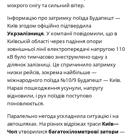
мокрого снігу та сильний вітер.
Інформацію про затримку поїзда Будапешт —
Київ згодом офіційно підтвердила
Укрзалізниця
. У компанії повідомили, що в
Київській області через падіння опори
зовнішньої лінії електропередачі напругою 110
кВ було тимчасово знеструмлено одну з
ділянок залізниці. Це спричинило затримку
низки рейсів, зокрема найбільше —
міжнародного поїзда №10/9 Будапешт — Київ.
Наразі пошкодження усунули, напругу
відновили, і рух поїздів поступово
поновлюється.
Паралельно негода ускладнила ситуацію і на
автошляхах. На різних відрізках траси
Київ—
Чоп
утворилися
багатокілометрові затори
—