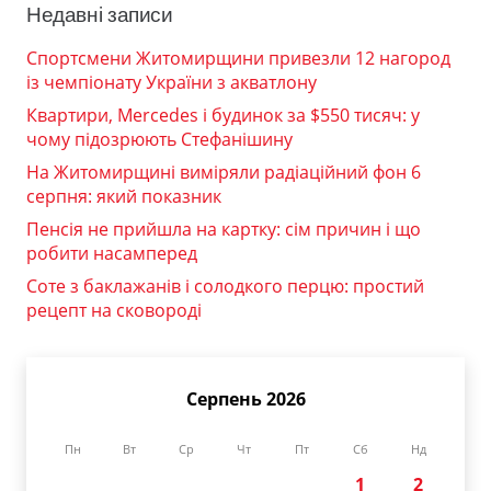
Недавні записи
Спортсмени Житомирщини привезли 12 нагород
із чемпіонату України з акватлону
Квартири, Mercedes і будинок за $550 тисяч: у
чому підозрюють Стефанішину
На Житомирщині виміряли радіаційний фон 6
серпня: який показник
Пенсія не прийшла на картку: сім причин і що
робити насамперед
Соте з баклажанів і солодкого перцю: простий
рецепт на сковороді
Серпень 2026
Пн
Вт
Ср
Чт
Пт
Сб
Нд
1
2