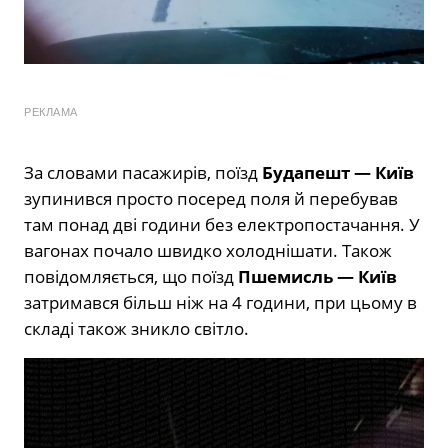
РЕКЛАМА
За словами пасажирів, поїзд
Будапешт — Київ
зупинився просто посеред поля й перебував
там понад дві години без електропостачання. У
вагонах почало швидко холоднішати. Також
повідомляється, що поїзд
Пшемисль — Київ
затримався більш ніж на 4 години, при цьому в
складі також зникло світло.