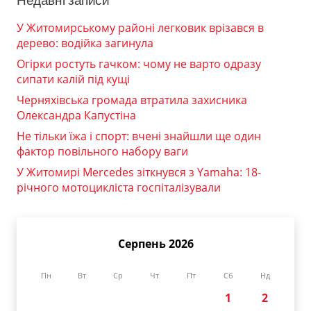
Недавні записи
У Житомирському районі легковик врізався в
дерево: водійка загинула
Огірки ростуть гачком: чому не варто одразу
сипати калій під кущі
Черняхівська громада втратила захисника
Олександра Капустіна
Не тільки їжа і спорт: вчені знайшли ще один
фактор повільного набору ваги
У Житомирі Mercedes зіткнувся з Yamaha: 18-
річного мотоцикліста госпіталізували
Серпень 2026
Пн
Вт
Ср
Чт
Пт
Сб
Нд
1
2