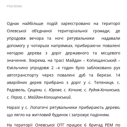
РЕКЛАМА
Однак найбільше подій зареєстровано на території
Олевської об’єднаної територіальної громади, де
упродовж вечора та ночі рятувальники надавали
допомогу у чотирьох напрямках, прибираючи повалені
негодою дерева з доріг державного та місцевого
значення. Зокрема, на трасі Майдан – Копищанський –
Ємільчино упродовж 2 –х годин було заблоковано рух
автотранспорту через повалені дуб та берези. 14
аварійних дерев прибрано з доріг у с. Тепениця, с.
Радовель,
Сущани, с. Юрове, с. Кочине, с. Рудня-Хочинська,
с. Перга, с. Майдан-Копищенський
.
Наразі у с. Лопатичі рятувальники прибирають дерево,
що лягло на житловий будинок і загрожує падінням.
На території Олевської ОТГ працює 6 бригад РЕМ по