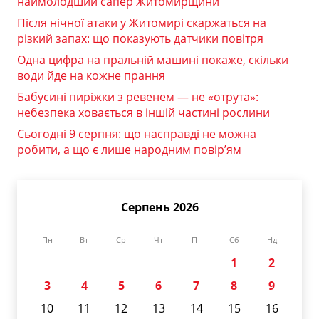
наймолодший сапер Житомирщини
Після нічної атаки у Житомирі скаржаться на
різкий запах: що показують датчики повітря
Одна цифра на пральній машині покаже, скільки
води йде на кожне прання
Бабусині пиріжки з ревенем — не «отрута»:
небезпека ховається в іншій частині рослини
Сьогодні 9 серпня: що насправді не можна
робити, а що є лише народним повір’ям
Серпень 2026
Пн
Вт
Ср
Чт
Пт
Сб
Нд
1
2
3
4
5
6
7
8
9
10
11
12
13
14
15
16