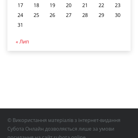
17
18
19
20
21
22
23
24
25
26
27
28
29
30
31
« Лип
© Використання матеріалів з інтернет-видання
Субота Онлайн дозволяється лише за умови
посилання на сайт subota.online