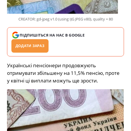
CREATOR: gd-jpeg v1.0 (using IJG JPEG v80), quality = 80
ПІДПИШІТЬСЯ НА НАС В GOOGLE
ДОДАТИ ЗАРАЗ
Українські пенсіонери
продовжують
отримувати збільшену на 11,5% пенсію, проте
у квітні ці виплати можуть ще зрости.