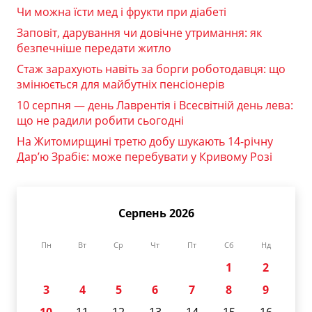
Чи можна їсти мед і фрукти при діабеті
Заповіт, дарування чи довічне утримання: як
безпечніше передати житло
Стаж зарахують навіть за борги роботодавця: що
змінюється для майбутніх пенсіонерів
10 серпня — день Лаврентія і Всесвітній день лева:
що не радили робити сьогодні
На Житомирщині третю добу шукають 14-річну
Дар’ю Зрабіє: може перебувати у Кривому Розі
Серпень 2026
Пн
Вт
Ср
Чт
Пт
Сб
Нд
1
2
3
4
5
6
7
8
9
10
11
12
13
14
15
16