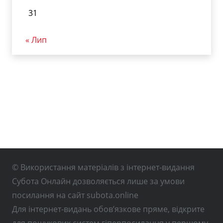
31
« Лип
© Використання матеріалів з інтернет-видання
Субота Онлайн дозволяється лише за умови
посилання на сайт subota.online
Для інтернет-видань обов’язкове пряме, відкрите
для пошукових систем гіперпосилання у першому