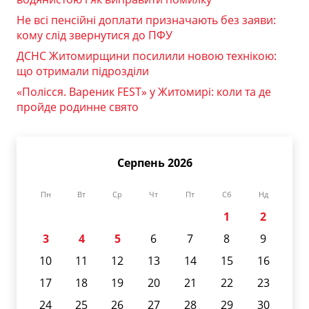
Не всі пенсійні доплати призначають без заяви:
кому слід звернутися до ПФУ
ДСНС Житомирщини посилили новою технікою:
що отримали підрозділи
«Полісся. Вареник FEST» у Житомирі: коли та де
пройде родинне свято
Серпень 2026
Пн
Вт
Ср
Чт
Пт
Сб
Нд
1
2
3
4
5
6
7
8
9
10
11
12
13
14
15
16
17
18
19
20
21
22
23
24
25
26
27
28
29
30