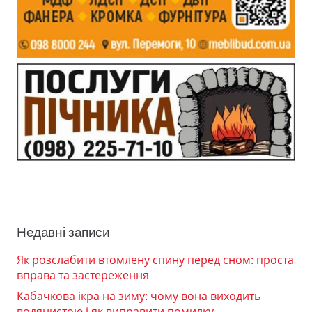
Недавні записи
Як розслабити втомлену спину перед сном: проста
вправа та застереження
Кабачкова ікра на зиму: чому вона виходить
водянистою і як виправити помилку