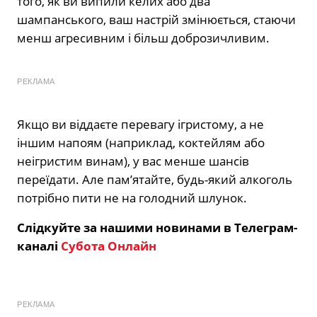
того, як ви випили келих або два
шампанського, ваш настрій змінюється, стаючи
менш агресивним і більш доброзичливим.
РЕКЛАМА
Якщо ви віддаєте перевагу ігристому, а не
іншим напоям (наприклад, коктейлям або
неігристим винам), у вас менше шансів
переїдати. Але пам’ятайте, будь-який алкоголь
потрібно пити не на голодний шлунок.
Слідкуйте за нашими новинами в Телеграм-
каналі
Субота Онлайн
РЕКЛАМА