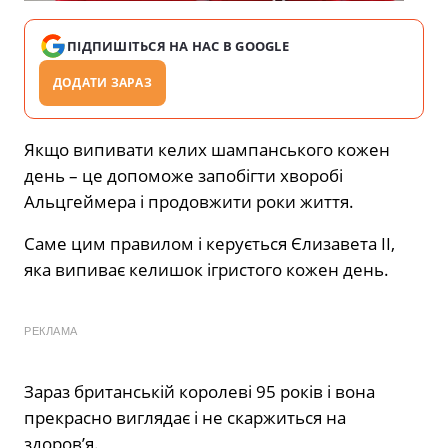
ПІДПИШІТЬСЯ НА НАС В GOOGLE
ДОДАТИ ЗАРАЗ
Якщо випивати келих шампанського кожен
день – це допоможе запобігти хворобі
Альцгеймера і продовжити роки життя.
Саме цим правилом і керується Єлизавета II,
яка випиває келишок ігристого кожен день.
РЕКЛАМА
Зараз британській королеві 95 років і вона
прекрасно виглядає і не скаржиться на
здоров’я.