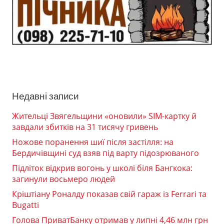
Недавні записи
Жительці Звягельщини «оновили» SIM-картку й
завдали збитків на 31 тисячу гривень
Ножове поранення шиї після застілля: на
Бердичівщині суд взяв під варту підозрюваного
Підліток відкрив вогонь у школі біля Бангкока:
загинули восьмеро людей
Кріштіану Роналду показав свій гараж із Ferrari та
Bugatti
Голова ПриватБанку отримав у липні 4,46 млн грн