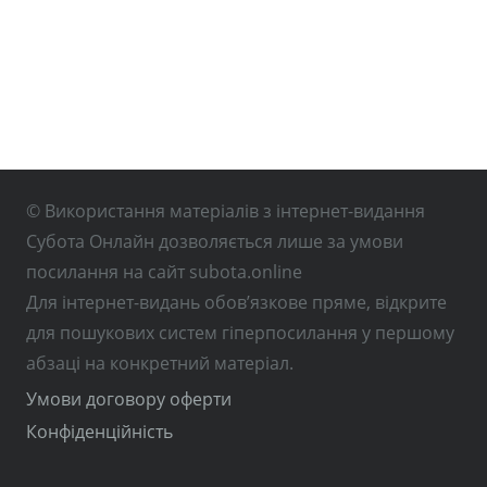
© Використання матеріалів з інтернет-видання
Субота Онлайн дозволяється лише за умови
посилання на сайт subota.online
Для інтернет-видань обов’язкове пряме, відкрите
для пошукових систем гіперпосилання у першому
абзаці на конкретний матеріал.
Умови договору оферти
Конфіденційність