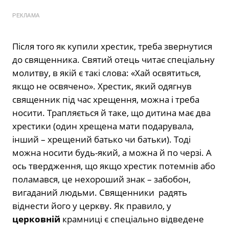
РЕКЛАМА
Після того як купили хрестик, треба звернутися
до священника. Святий отець читає спеціальну
молитву, в якій є такі слова: «Хай освятиться,
якщо не освячено». Хрестик, який одягнув
священник під час хрещення, можна і треба
носити. Трапляється й таке, що дитина має два
хрестики (один хрещена мати подарувала,
інший – хрещений батько чи батьки). Тоді
можна носити будь-який, а можна й по черзі. А
ось твердження, що якщо хрестик потемнів або
поламався, це нехороший знак – забобон,
вигаданий людьми. Священники радять
віднести його у церкву. Як правило, у
церковній
крамниці є спеціально відведене