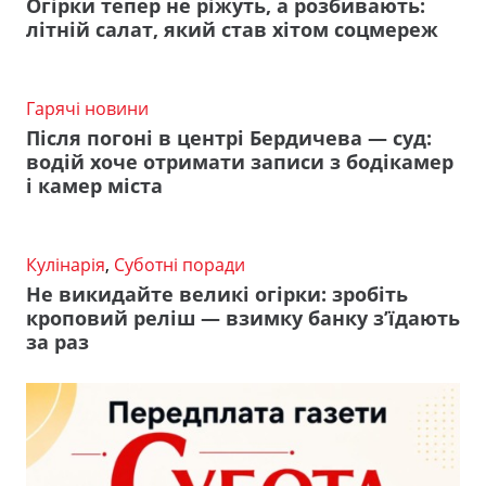
Огірки тепер не ріжуть, а розбивають:
літній салат, який став хітом соцмереж
Гарячі новини
Після погоні в центрі Бердичева — суд:
водій хоче отримати записи з бодікамер
і камер міста
Кулінарія
,
Суботні поради
Не викидайте великі огірки: зробіть
кроповий реліш — взимку банку з’їдають
за раз