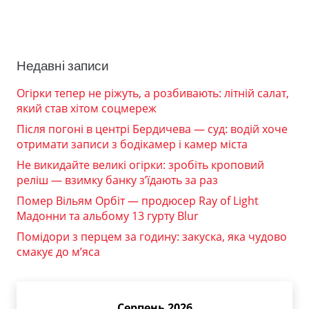
Недавні записи
Огірки тепер не ріжуть, а розбивають: літній салат,
який став хітом соцмереж
Після погоні в центрі Бердичева — суд: водій хоче
отримати записи з бодікамер і камер міста
Не викидайте великі огірки: зробіть кроповий
реліш — взимку банку з’їдають за раз
Помер Вільям Орбіт — продюсер Ray of Light
Мадонни та альбому 13 гурту Blur
Помідори з перцем за годину: закуска, яка чудово
смакує до м’яса
Серпень 2026