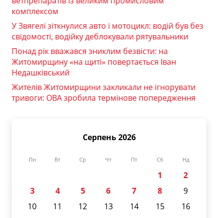
ветпрепаратів із великим промисловим
комплексом
У Звягелі зіткнулися авто і мотоцикл: водій був без
свідомості, водійку деблокували рятувальники
Понад рік вважався зниклим безвісти: на
Житомирщину «на щиті» повертається Іван
Недашківський
Жителів Житомирщини закликали не ігнорувати
тривоги: ОВА зробила термінове попередження
Серпень 2026
Пн
Вт
Ср
Чт
Пт
Сб
Нд
1
2
3
4
5
6
7
8
9
10
11
12
13
14
15
16