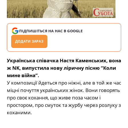
ПІДПИШІТЬСЯ НА НАС В GOOGLE
ДОДАТИ ЗАРАЗ
Українська співачка Настя Каменських, вона
ж NK, випустила нову ліричну пісню “Коли
мине війна”.
У композиції йдеться про ніжні, але в той же час
міцні почуття українських жінок. Вони говорять
про своє кохання, що живе поза часом і
простором, про смуток та журбу через розлуку з
коханими.