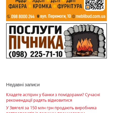
Недавні записи
Кладете аспірин у банки з помідорами? Сучасні
рекомендації радять відмовитися
У Звягелі за 150 млн грн продають виробника