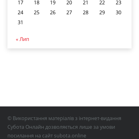
17
18
19
20
21
22
23
24
25
26
27
28
29
30
31
« Лип
© Використання матеріалів з інтернет-видання
Субота Онлайн дозволяється лише за умови
посилання на сайт subota.online