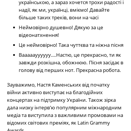
українською, а зараз хочется трохи радості і
надії, як ми, українці, вміємо! Давайте
більше таких треків, вони на часі
Неймовірно душевно! Дякую за це
відеонатхнення!
Це неймовірно! Така чуттєва та ніжна пісня
Вааааауууууу….Настю, це прекрасно, ти як
завжди розкішна, обожнюю. Пісня засідає в
голову від перших нот. Прекрасна робота.
Зауважимо, Настя Каменських від початку
війни активно виступає на благодійних
концертах на підтримку України. Також зірка
дала низку інтерв’ю популярним міжнародним
медіа та виступила з важливими промовами на
відомих світових преміях, як Latin Grammy
Awards.