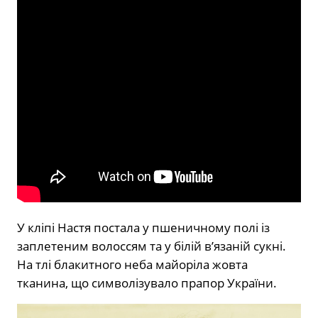
У кліпі Настя постала у пшеничному полі із
заплетеним волоссям та у білій в’язаній сукні.
На тлі блакитного неба майоріла жовта
тканина, що символізувало прапор України.