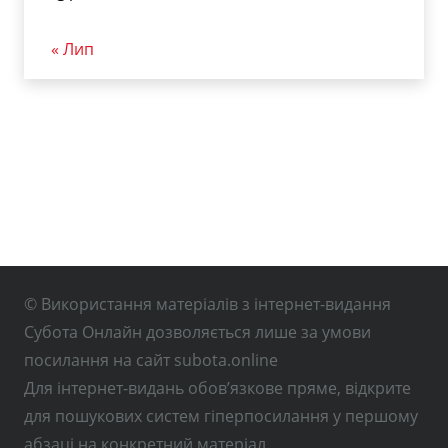
« Лип
© Використання матеріалів з інтернет-видання
Субота Онлайн дозволяється лише за умови
посилання на сайт subota.online
Для інтернет-видань обов’язкове пряме, відкрите
для пошукових систем гіперпосилання у першому
абзаці на конкретний матеріал.