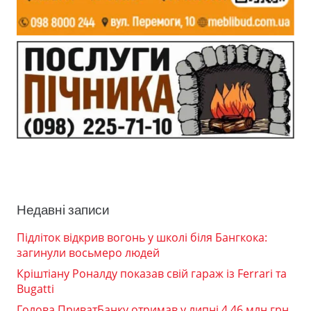
Недавні записи
Підліток відкрив вогонь у школі біля Бангкока:
загинули восьмеро людей
Кріштіану Роналду показав свій гараж із Ferrari та
Bugatti
Голова ПриватБанку отримав у липні 4,46 млн грн