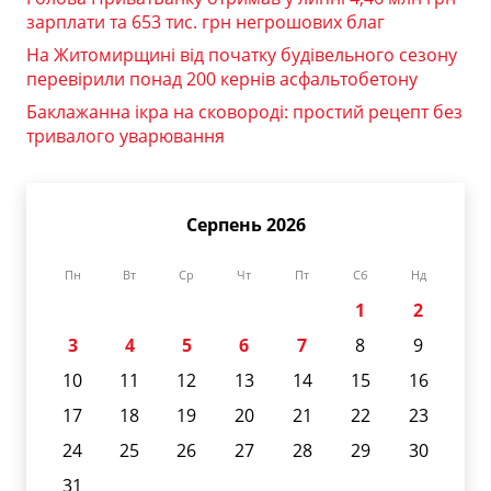
зарплати та 653 тис. грн негрошових благ
На Житомирщині від початку будівельного сезону
перевірили понад 200 кернів асфальтобетону
Баклажанна ікра на сковороді: простий рецепт без
тривалого уварювання
Серпень 2026
Пн
Вт
Ср
Чт
Пт
Сб
Нд
1
2
3
4
5
6
7
8
9
10
11
12
13
14
15
16
17
18
19
20
21
22
23
24
25
26
27
28
29
30
31