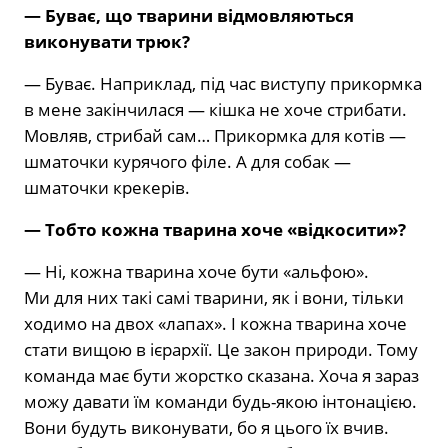
— Буває, що тварини відмовляють­ся
виконувати трюк?
— Буває. Наприклад, під час висту­пу прикормка
в мене закінчилася — кіш­ка не хоче стрибати.
Мовляв, стрибай сам… Прикормка для котів —
шматочки курячого філе. А для собак —
шматочки крекерів.
— Тобто кожна тварина хоче «відко­сити»?
— Ні, кожна тварина хоче бути «аль­фою».
Ми для них такі самі тварини, як і вони, тільки
ходимо на двох «лапах». І кожна тварина хоче
стати вищою в іє­рархії. Це закон природи. Тому
команда має бути жорстко сказана. Хоча я зараз
можу давати їм команди будь-якою ін­тонацією.
Вони будуть виконувати, бо я цього їх вчив.