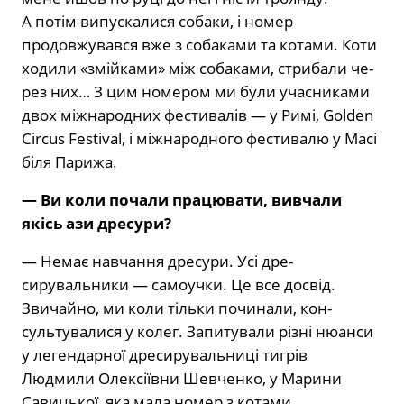
А потім випуска­лися собаки, і номер
продовжувався вже з собаками та котами. Коти
ходили «змійками» між собаками, стрибали че­
рез них… З цим номером ми були учас­никами
двох міжнародних фестивалів — у Римі, Golden
Circus Festival, і міжна­родного фестивалю у Масі
біля Парижа.
— Ви коли почали працювати, ви­вчали
якісь ази дресури?
— Немає навчання дресури. Усі дре­
сирувальники — самоучки. Це все досвід.
Звичайно, ми коли тільки починали, кон­
сультувалися у колег. Запитували різні нюанси
у легендарної дресирувальниці тигрів
Людмили Олексіївни Шевченко, у Марини
Савицької, яка мала номер з ко­тами.