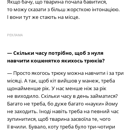
Якщо бачу, що тварина по­чала бавитися,
то можу сказати з більш жорсткою інтонацією.
І вони тут же ста­ють на місце.
РЕКЛАМА
— Скільки часу потрібно, щоб з нуля
навчити кошенятко якихось трюків?
— Просто якогось трюку можна на­вчити і за три
місяці. А так, щоб кіт вий­шов у манеж, треба
щонайменше рік. У нас менше ніж за рік
не виходило. Скільки часу в день займатися?
Багато не треба, бо дуже багато «науки» йому
не заходить. Іноді навіть треба на пев­ний час
зупинитися, щоб тварина за­своїла те, чого
її вчили. Бувало, коту треба було три-чотири