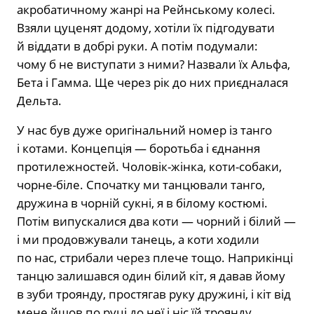
акробатичному жан­рі на Рейнському колесі.
Взяли цуценят додому, хотіли їх підгодувати
й віддати в добрі руки. А потім подумали:
чому б не виступати з ними? Назвали їх Альфа,
Бета і Гамма. Ще через рік до них приєд­налася
Дельта.
У нас був дуже оригінальний номер із танго
і котами. Концепція — боротьба і єднання
протилежностей. Чоловік-жін­ка, коти-собаки,
чорне-біле. Спочатку ми танцювали танго,
дружина в чорній сукні, я в білому костюмі.
Потім випус­калися два коти — чорний і білий —
і ми продовжували танець, а коти ходили
по нас, стрибали через плече тощо. Напри­кінці
танцю залишався один білий кіт, я давав йому
в зуби троянду, простягав руку дружині, і кіт від
мене йшов по руці до неї і ніс їй троянду.