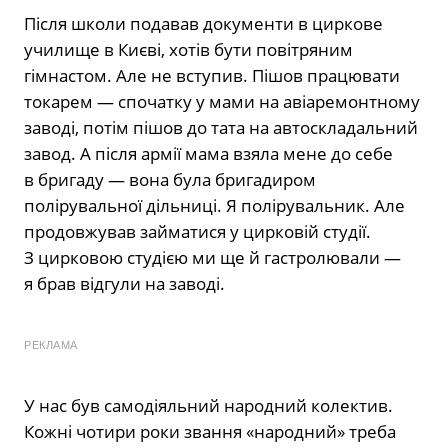
Після школи подавав документи в циркове
училище в Києві, хотів бути по­вітряним
гімнастом. Але не вступив. Пішов працювати
токарем — спочатку у мами на авіаремонтному
заводі, потім пішов до тата на автоскладальний
за­вод. А після армії мама взяла мене до себе
в бригаду — вона була бригадиром
полірувальної дільниці. Я поліруваль­ник. Але
продовжував займатися у цир­ковій студії.
З цирковою студією ми ще й гастролювали —
я брав відгули на за­воді.
РЕКЛАМА
У нас був самодіяльний народний ко­лектив.
Кожні чотири роки звання «на­родний» треба