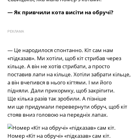
— Як привчили кота висіти на обру­чі?
РЕКЛАМА
— Це народилося спонтанно. Кіт сам нам
«підказав». Ми хотіли, щоб кіт стри­бав через
кільце. А він не хотів стрибати, а просто
поставив лапи на кільце. Хоті­ли забрати кільце,
а він вчепився в ньо­го кігтями. І ми його
підняли. Дали при­кормку, щоб закріпити.
Ще кілька разів так зробили. А пізніше
ми ще придумали перевернути обруч, щоб кіт
стояв вниз головою на передніх лапах.
Номер «Кіт на обручі» «підказав» сам кіт.