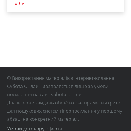
« Лип
© Використання матеріалів з інтернет-видання
Субота Онлайн дозволяється лише за умови
посилання на сайт subota.online
Для інтернет-видань обов’язкове пряме, відкрите
для пошукових систем гіперпосилання у першому
абзаці на конкретний матеріал.
Умови договору оферти