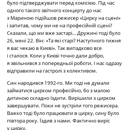
було підтверджувати перед комісією. Під час
одного такого звітного концерту до нас
з Мариною пі­дійшов режисер «Цирку на сцені»
і за­питав, чому ми не на професійній сцені?
Сказали, що ми вже застарі… Дружині тоді було
26, мені 22. Він: «Та які старі? Наступного тижня
я вас чекаю в Києві». Так випадково все
і сталося. Коли у Ки­єві точно дали добро,
я звільнився з по­передньої роботи. І нас одразу
відпра­вили на гастролі з колективом.
Син народився 1992-го. Ми тоді не думали
займатися цирком професійно, бо з малою
дитиною складно їздити. Вирішили з цирком
завершувати. Поки не зустріли того режисера.
Важко тоді було працювати в цирку, сину було
пів­тора року. Їздив з нами. Фактично ви­ріс
у цирку.