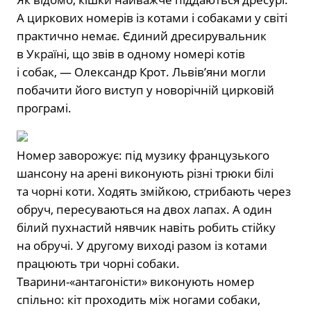
А циркових номерів із котами і собаками у світі
практично немає. Єдиний дресирувальник
в Україні, що звів в одному номері котів
і собак, — Олександр Крот. Львів’яни могли
побачити його виступ у новорічній цирковій
програмі.
Номер заворожує: під музику французького
шансону на арені виконують різні трюки білі
та чор­ні коти. Ходять змійкою, стрибають че­рез
обруч, пересуваються на двох ла­пах. А один
білий пухнастий нявчик навіть робить стійку
на обручі. У друго­му виході разом із котами
працюють три чорні собаки.
Тварини-«антагоністи» виконують номер
спільно: кіт прохо­дить між ногами собаки,