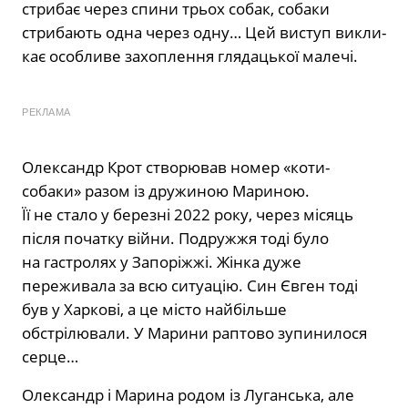
стрибає через спини трьох собак, собаки
стрибають одна через одну… Цей виступ викли­
кає особливе захоплення глядацької малечі.
РЕКЛАМА
Олександр Крот створював номер «коти-
собаки» разом із дружиною Ма­риною.
Її не стало у березні 2022 року, через місяць
після початку війни. По­дружжя тоді було
на гастролях у Запо­ріжжі. Жінка дуже
переживала за всю ситуацію. Син Євген тоді
був у Харкові, а це місто найбільше
обстрілювали. У Ма­рини раптово зупинилося
серце…
Олександр і Марина родом із Луган­ська, але