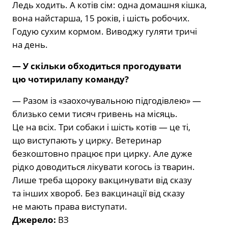
Ледь хо­дить. А котів сім: одна домашня кішка,
вона найстарша, 15 років, і шість робо­чих.
Годую сухим кормом. Виводжу гу­ляти тричі
на день.
— У скільки обходиться прогоду­вати
цю чотирилапу команду?
— Разом із «заохочувальною підго­дівлею» —
близько семи тисяч гривень на місяць.
Це на всіх. Три собаки і шість котів — це ті,
що виступають у цирку. Ве­теринар
безкоштовно працює при цир­ку. Але дуже
рідко доводиться лікува­ти когось із тварин.
Лише треба щороку вакцинувати від сказу
та інших хвороб. Без вакцинації від сказу
не мають пра­ва виступати.
Джерело:
ВЗ