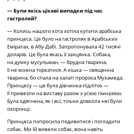
— Були якісь цікаві випадки під час
гастролей?
— Колись нашого кота хотіла купи­ти арабська
принцеса. Це було на га­стролях в Арабських
Еміратах, в Абу-Дабі. Запропонувала 42 тисячі
доларів. Це була якась її захцянка. Собака,
на думку мусульман, — брудна тварина,
її не можна торкатися. А кішка — священ­на
тварина, бо спала на халаті пророка Мухамеда.
Принцесу — це була дівчин­ка-підліток —
її привезли на виставу ра­зом з усією гімназією.
Була одягнена, як і всі, тільки довкола неї були
охорон­ці.
Принцеса попросила подивити­ся і погладити
собак. Ми їй вивели со­бак, вона навіть