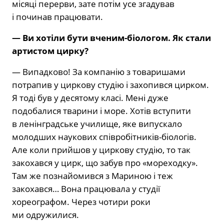
місяці перерви, зате потім усе згадував
і починав пра­цювати.
— Ви хотіли бути вченим-біологом. Як стали
артистом цирку?
— Випадково! За компанію з товари­шами
потрапив у циркову студію і за­хопився цирком.
Я тоді був у десятому класі. Мені дуже
подобалися тварини і море. Хотів вступити
в ленінградське училище, яке випускало
молодших нау­кових співробітників-біологів.
Але коли прийшов у циркову студію, то так
зако­хався у цирк, що забув про «мореход­ку».
Там же познайомився з Мариною і теж
закохався… Вона працювала у сту­дії
хореографом. Через чотири роки
ми одружилися.