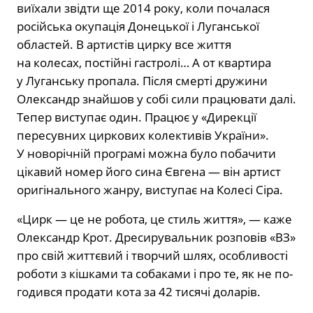
виїхали звідти ще 2014 року, коли почалася
російська окупація Доне­цької і Луганської
областей. В артистів цирку все життя
на колесах, постійні га­стролі… А от квартира
у Луганську про­пала. Після смерті дружини
Олександр знайшов у собі сили працювати далі.
Те­пер виступає один. Працює у «Дирекції
пересувних циркових колективів Укра­їни».
У новорічній програмі можна було побачити
цікавий номер його сина Євге­на — він артист
оригінального жанру, ви­ступає на Колесі Сіра.
«Цирк — це не робота, це стиль жит­тя», — каже
Олександр Крот. Дресиру­вальник розповів «ВЗ»
про свій життє­вий і творчий шлях, особливості
роботи з кішками та собаками і про те, як не по­
годився продати кота за 42 тисячі дола­рів.