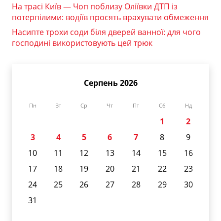
На трасі Київ — Чоп поблизу Оліївки ДТП із
потерпілими: водіїв просять врахувати обмеження
Насипте трохи соди біля дверей ванної: для чого
господині використовують цей трюк
Серпень 2026
Пн
Вт
Ср
Чт
Пт
Сб
Нд
1
2
3
4
5
6
7
8
9
10
11
12
13
14
15
16
17
18
19
20
21
22
23
24
25
26
27
28
29
30
31