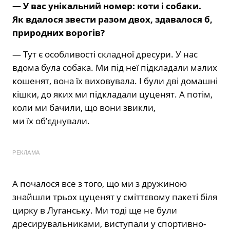
— У вас унікальний номер: коти і собаки.
Як вдалося звести разом двох, здавалося б,
природних воро­гів?
— Тут є особливості складної дресу­ри. У нас
вдома була собака. Ми під неї підкладали малих
кошенят, вона їх ви­ховувала. І були дві домашні
кішки, до яких ми підкладали цуценят. А потім,
коли ми бачили, що вони звикли,
ми їх об’єднували.
РЕКЛАМА
А почалося все з того, що ми з дружи­ною
знайшли трьох цуценят у сміттєво­му пакеті біля
цирку в Луганську. Ми тоді ще не були
дресирувальниками, висту­пали у спортивно-