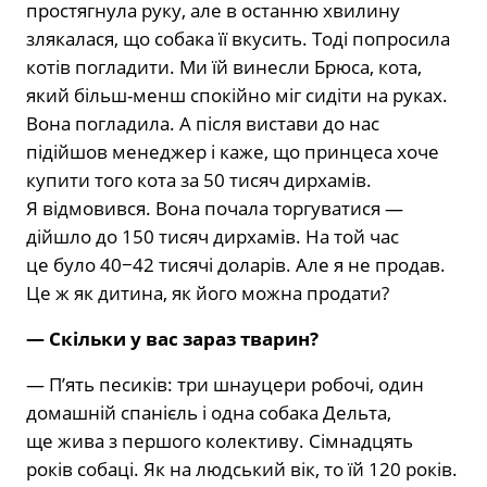
простягнула руку, але в останню хвилину
злякалася, що собака її вкусить. Тоді попросила
котів погла­дити. Ми їй винесли Брюса, кота,
який більш-менш спокійно міг сидіти на ру­ках.
Вона погладила. А після вистави до нас
підійшов менеджер і каже, що принцеса хоче
купити того кота за 50 тисяч дирхамів.
Я відмовився. Вона по­чала торгуватися —
дійшло до 150 тисяч дирхамів. На той час
це було 40−42 ти­сячі доларів. Але я не продав.
Це ж як дитина, як його можна продати?
— Скільки у вас зараз тварин?
— П’ять песиків: три шнауцери робо­чі, один
домашній спанієль і одна соба­ка Дельта,
ще жива з першого колек­тиву. Сімнадцять
років собаці. Як на людський вік, то їй 120 років.