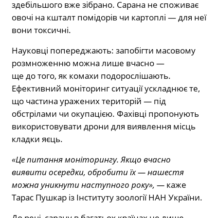
здебільшого вже зібрано. Сарана не споживає
овочі на кшталт помідорів чи картоплі — для неї
вони токсичні.
Науковці попереджають: запобігти масовому
розмноженню можна лише вчасно —
ще до того, як комахи подорослішають.
Ефективний моніторинг ситуації ускладнює те,
що частина уражених територій — під
обстрілами чи окупацією. Фахівці пропонують
використовувати дрони для виявлення місць
кладки яєць.
«Це питання моніторингу. Якщо вчасно
виявити осередки, обробити їх — нашестя
можна уникнути наступного року», —
каже
Тарас Пушкар із Інституту зоології НАН України.
До речі, сарану в багатьох країнах не лише