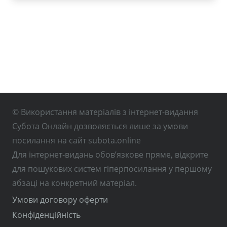
© Використання матеріалів з інтернет-видання
Субота Онлайн дозволяється лише за умови
посилання на сайт subota.online
Для інтернет-видань обов’язкове пряме, відкрите
для пошукових систем гіперпосилання у першому
абзаці на конкретний матеріал.
Умови договору оферти
Конфіденційність