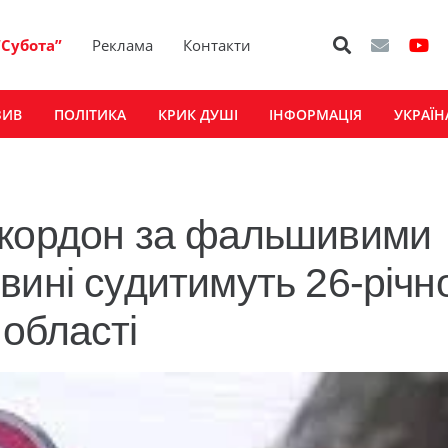
“Субота”
Реклама
Контакти
ЗИВ
ПОЛІТИКА
КРИК ДУШІ
ІНФОРМАЦІЯ
УКРАЇН
 кордон за фальшивими
вині судитимуть 26-річн
області