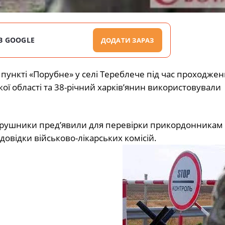
В GOOGLE
ДОДАТИ ЗАРАЗ
пункті «Порубне» у селі Тереблече під час проходжен
ї області та 38-річний харків’янин використовували
орушники пред’явили для перевірки прикордонникам
довідки військово-лікарських комісій.