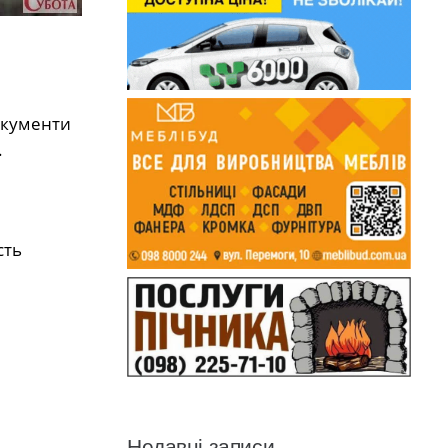
окументи
.
сть
Недавні записи