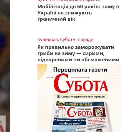
Мобілізація до 60 років: чому в
Україні не знижують
граничний вік
Кулінарія
,
Суботні поради
Як правильно заморожувати
гриби на зиму — сирими,
відвареними чи обсмаженими