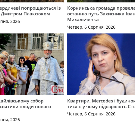
Бердичеві попрощаються із
Корнинська громада провела
 Дмитром Плаксюком
останню путь Захисника Іва
Михальченка
рпня, 2026
Четвер, 6 Серпня, 2026
айлівському соборі
Квартири, Mercedes і будинок
святили плоди нового
тисяч: у чому підозрюють С
Четвер, 6 Серпня, 2026
рпня, 2026