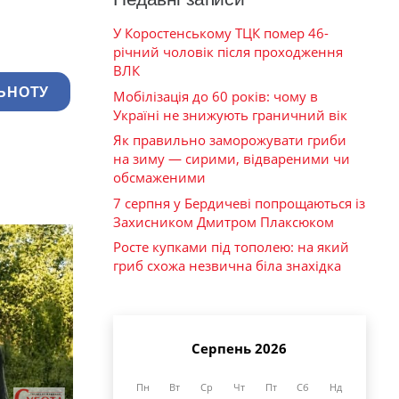
У Коростенському ТЦК помер 46-
річний чоловік після проходження
ВЛК
ЬНОТУ
Мобілізація до 60 років: чому в
Україні не знижують граничний вік
Як правильно заморожувати гриби
на зиму — сирими, відвареними чи
обсмаженими
7 серпня у Бердичеві попрощаються із
Захисником Дмитром Плаксюком
Росте купками під тополею: на який
гриб схожа незвична біла знахідка
Серпень 2026
Пн
Вт
Ср
Чт
Пт
Сб
Нд