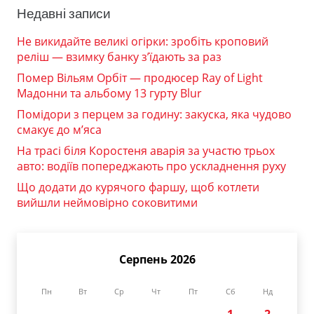
Недавні записи
Не викидайте великі огірки: зробіть кроповий
реліш — взимку банку з’їдають за раз
Помер Вільям Орбіт — продюсер Ray of Light
Мадонни та альбому 13 гурту Blur
Помідори з перцем за годину: закуска, яка чудово
смакує до м’яса
На трасі біля Коростеня аварія за участю трьох
авто: водіїв попереджають про ускладнення руху
Що додати до курячого фаршу, щоб котлети
вийшли неймовірно соковитими
Серпень 2026
Пн
Вт
Ср
Чт
Пт
Сб
Нд