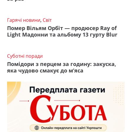
Гарячі новини
,
Світ
Помер Вільям Орбіт — продюсер Ray of
Light Мадонни та альбому 13 гурту Blur
Суботні поради
Помідори з перцем за годину: закуска,
яка чудово смакує до м’яса