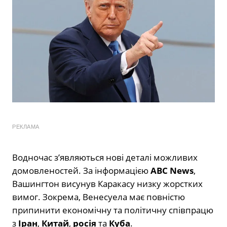
РЕКЛАМА
Водночас з’являються нові деталі можливих
домовленостей. За інформацією
ABC News
,
Вашингтон висунув Каракасу низку жорстких
вимог. Зокрема, Венесуела має повністю
припинити економічну та політичну співпрацю
з
Іран
,
Китай
,
росія
та
Куба
.