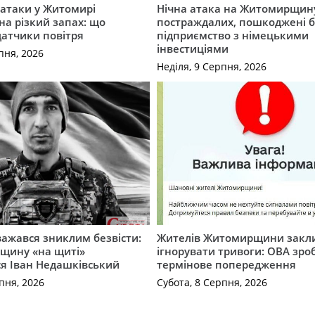
ї атаки у Житомирі
Нічна атака на Житомирщину
на різкий запах: що
постраждалих, пошкоджені б
датчики повітря
підприємство з німецькими
інвестиціями
пня, 2026
Неділя, 9 Серпня, 2026
важався зниклим безвісти:
Жителів Житомирщини закл
щину «на щиті»
ігнорувати тривоги: ОВА зро
ся Іван Недашківський
термінове попередження
пня, 2026
Субота, 8 Серпня, 2026