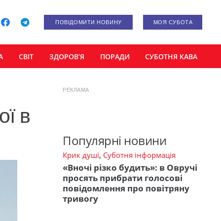
ПОВІДОМИТИ НОВИНУ
МОЯ СУБОТА
А
СВІТ
ЗДОРОВ’Я
ПОРАДИ
СУБОТНЯ КАВА
РЕКЛАМА
ої в
Популярні новини
Крик душі
,
Суботня інформація
«Вночі різко будить»: в Овручі
просять прибрати голосові
повідомлення про повітряну
тривогу