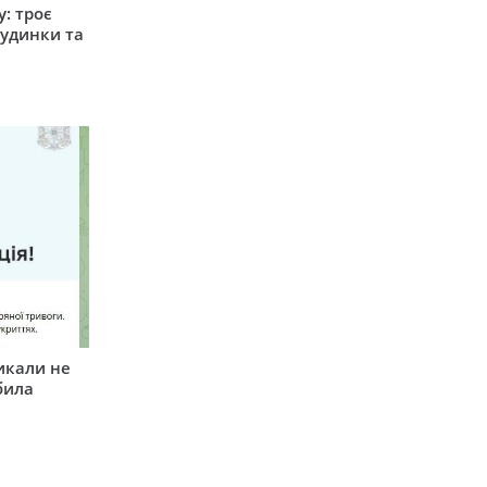
: троє
удинки та
икали не
била