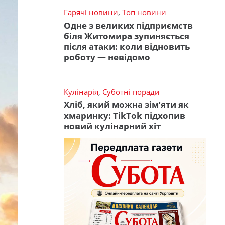
Гарячі новини
,
Топ новини
Одне з великих підприємств
біля Житомира зупиняється
після атаки: коли відновить
роботу — невідомо
Кулінарія
,
Суботні поради
Хліб, який можна зім’яти як
хмаринку: TikTok підхопив
новий кулінарний хіт