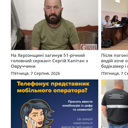
На Херсонщині загинув 51-річний
Після погон
головний сержант Сергій Капітан з
водій хоче 
Овруччини
бодікамер і
П’ятниця, 7 Серпня, 2026
П’ятниця, 7 С