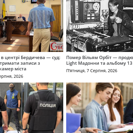
і в центрі Бердичева — суд:
Помер Вільям Орбіт — продю
отримати записи з
Light Мадонни та альбому 13 
 камер міста
П’ятниця, 7 Серпня, 2026
ерпня, 2026