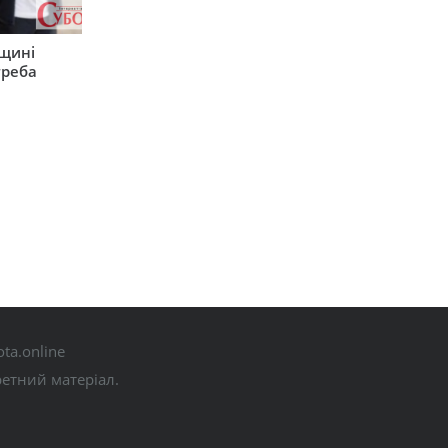
рщині
треба
ta.online
ретний матеріал.