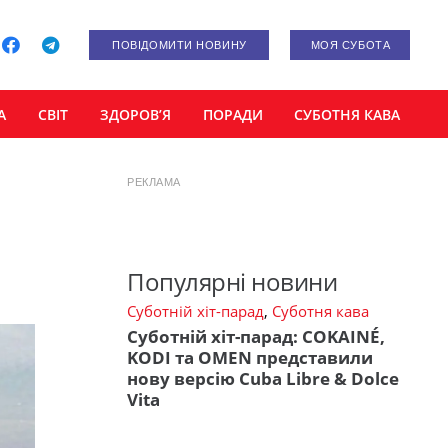
ПОВІДОМИТИ НОВИНУ
МОЯ СУБОТА
А
СВІТ
ЗДОРОВ’Я
ПОРАДИ
СУБОТНЯ КАВА
РЕКЛАМА
Популярні новини
Суботній хіт-парад
,
Суботня кава
Суботній хіт-парад: COKAINÉ,
KODI та OMEN представили
нову версію Cuba Libre & Dolce
Vita