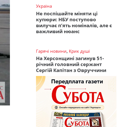
Україна
Не поспішайте міняти ці
купюри: НБУ поступово
вилучає п’ять номіналів, але є
важливий нюанс
Гарячі новини
,
Крик душі
На Херсонщині загинув 51-
річний головний сержант
Сергій Капітан з Овруччини