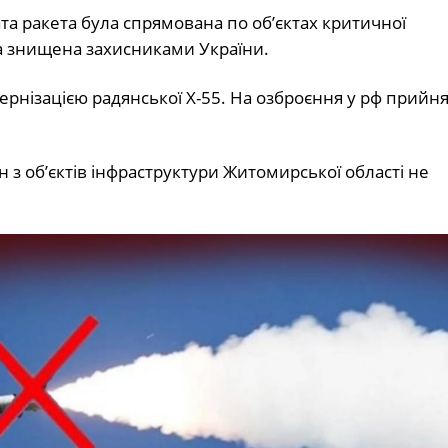
та ракета була спрямована по об’єктах критичної
та знищена захисниками України.
ернізацією радянської Х-55. На озброєння у рф прийня
н з об’єктів інфраструктури Житомирської області не