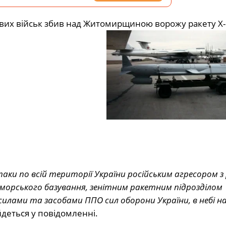
вих військ збив над Житомирщиною ворожу ракету Х-
таки по всій території України російським агресором з 
орського базування, зенітним ракетним підрозділом
силами та засобами ППО сил оборони України, в небі н
 йдеться у повідомленні.