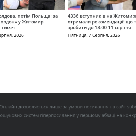
лдова, потім Польща: за
4336 вступників на Житоми
кордон» у Житомирі
отримали рекомендації: що 
 тисяч
зробити до 18:00 11 серпня
ерпня, 2026
П’ятниця, 7 Серпня, 2026
Онлайн дозволяється лише за умови посилання на сайт subo
пошукових систем гіперпосилання у першому абзаці на конк