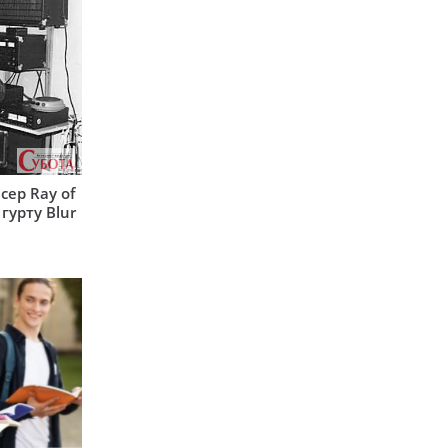
сер Ray of
гурту Blur