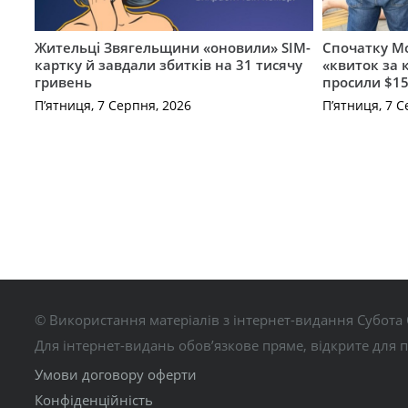
Жительці Звягельщини «оновили» SIM-
Спочатку Мо
картку й завдали збитків на 31 тисячу
«квиток за 
гривень
просили $15
П’ятниця, 7 Серпня, 2026
П’ятниця, 7 С
© Використання матеріалів з інтернет-видання Субота 
Для інтернет-видань обов’язкове пряме, відкрите для 
Умови договору оферти
Конфіденційність