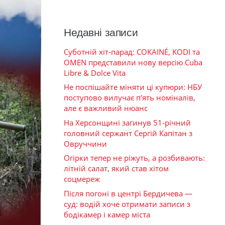
Недавні записи
Суботній хіт-парад: COKAINÉ, KODI та
OMEN представили нову версію Cuba
Libre & Dolce Vita
Не поспішайте міняти ці купюри: НБУ
поступово вилучає п’ять номіналів,
але є важливий нюанс
На Херсонщині загинув 51-річний
головний сержант Сергій Капітан з
Овруччини
Огірки тепер не ріжуть, а розбивають:
літній салат, який став хітом
соцмереж
Після погоні в центрі Бердичева —
суд: водій хоче отримати записи з
бодікамер і камер міста