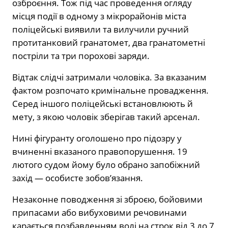
озброєння. Тож під час проведення огляду
місця події в одному з мікрорайонів міста
поліцейські виявили та вилучили ручний
протитанковий гранатомет, два гранатометні
постріли та три порохові заряди.
Відтак слідчі затримали чоловіка. За вказаним
фактом розпочато кримінальне провадження.
Серед іншого поліцейські встановлюють й
мету, з якою чоловік зберігав такий арсенал.
Нині фігуранту оголошено про підозру у
вчиненні вказаного правопорушення. 19
лютого судом йому було обрано запобіжний
захід — особисте зобов’язання.
Незаконне поводження зі зброєю, бойовими
припасами або вибуховими речовинами
карається позбавленням волі на строк від 3 до 7