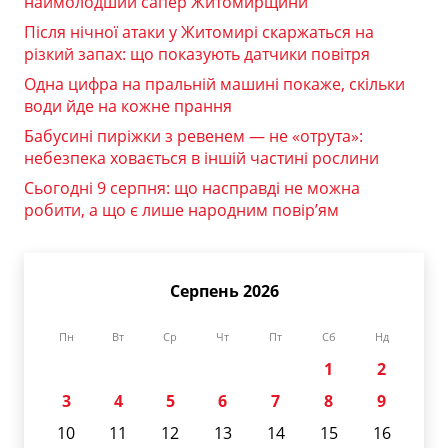
наймолодший сапер Житомирщини
Після нічної атаки у Житомирі скаржаться на
різкий запах: що показують датчики повітря
Одна цифра на пральній машині покаже, скільки
води йде на кожне прання
Бабусині пиріжки з ревенем — не «отрута»:
небезпека ховається в іншій частині рослини
Сьогодні 9 серпня: що насправді не можна
робити, а що є лише народним повір’ям
Серпень 2026
Пн
Вт
Ср
Чт
Пт
Сб
Нд
1
2
3
4
5
6
7
8
9
10
11
12
13
14
15
16