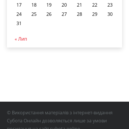
17
18
19
20
21
22
23
24
25
26
27
28
29
30
31
« Лип
© Використання матеріалів з інтернет-видання
Субота Онлайн дозволяється лише за умови
посилання на сайт subota.online