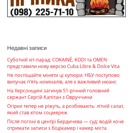
Недавні записи
Суботній хіт-парад: COKAINÉ, KODI та OMEN
представили нову версію Cuba Libre & Dolce Vita
Не поспішайте міняти ці купюри: НБУ поступово
вилучає п’ять номіналів, але є важливий нюанс
На Херсонщині загинув 51-річний головний
сержант Сергій Капітан з Овруччини
Огірки тепер не ріжуть, а розбивають: літній салат,
який став хітом соцмереж
Після погоні в центрі Бердичева — суд: водій хоче
отримати записи з бодікамер і камер міста