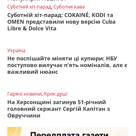
Суботній хіт-парад
,
Суботня кава
Суботній хіт-парад: COKAINÉ, KODI та
OMEN представили нову версію Cuba
Libre & Dolce Vita
Україна
Не поспішайте міняти ці купюри: НБУ
поступово вилучає п’ять номіналів, але є
важливий нюанс
Гарячі новини
,
Крик душі
На Херсонщині загинув 51-річний
головний сержант Сергій Капітан з
Овруччини