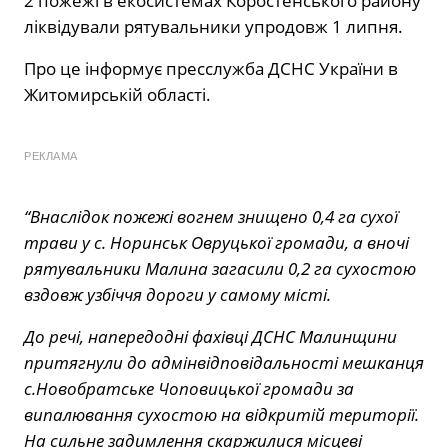
2 пожежі в екосистемах Коростенського району
ліквідували рятувальники упродовж 1 липня.
Про це інформує пресслужба ДСНС України в
Житомирській області.
РЕКЛАМА
“Внаслідок пожежі вогнем знищено 0,4 га сухої
трави у с. Норинськ Овруцької громади, а вночі
рятувальники Малина загасили 0,2 га сухостою
вздовж узбіччя дороги у самому місті.
До речі, напередодні фахівці ДСНС Малинщини
притягнули до адмінвідповідальності мешканця
с.Новобратське Чоповицької громади за
випалювання сухостою на відкритій території.
На сильне задимлення скаржилися місцеві