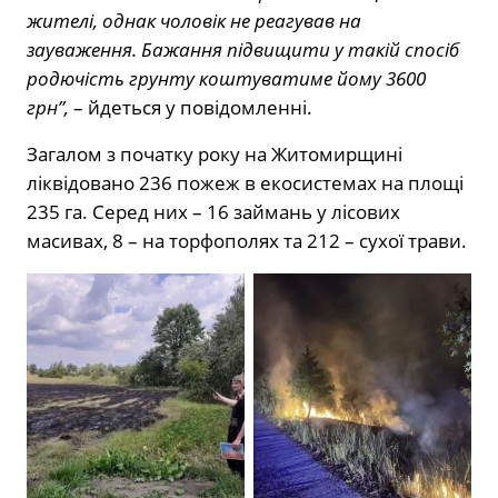
жителі, однак чоловік не реагував на
зауваження. Бажання підвищити у такій спосіб
родючість грунту коштуватиме йому 3600
грн”,
– йдеться у повідомленні.
Загалом з початку року на Житомирщині
ліквідовано 236 пожеж в екосистемах на площі
235 га. Серед них – 16 займань у лісових
масивах, 8 – на торфополях та 212 – сухої трави.