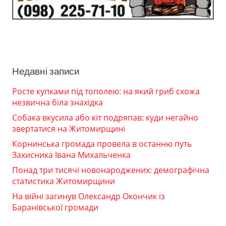
Недавні записи
Росте купками під тополею: на який гриб схожа
незвична біла знахідка
Собака вкусила або кіт подряпав: куди негайно
звертатися на Житомирщині
Корнинська громада провела в останню путь
Захисника Івана Михальченка
Понад три тисячі новонароджених: демографічна
статистика Житомирщини
На війні загинув Олександр Окончик із
Баранівської громади