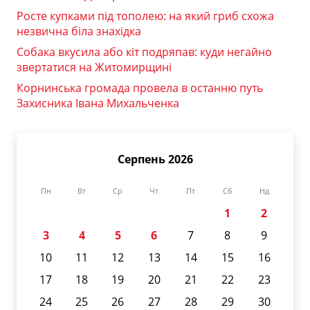
Росте купками під тополею: на який гриб схожа
незвична біла знахідка
Собака вкусила або кіт подряпав: куди негайно
звертатися на Житомирщині
Корнинська громада провела в останню путь
Захисника Івана Михальченка
Серпень 2026
Пн
Вт
Ср
Чт
Пт
Сб
Нд
1
2
3
4
5
6
7
8
9
10
11
12
13
14
15
16
17
18
19
20
21
22
23
24
25
26
27
28
29
30