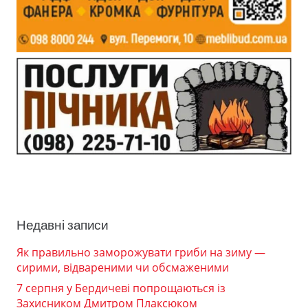
Недавні записи
Як правильно заморожувати гриби на зиму —
сирими, відвареними чи обсмаженими
7 серпня у Бердичеві попрощаються із
Захисником Дмитром Плаксюком