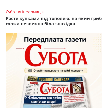
Суботня інформація
Росте купками під тополею: на який гриб
схожа незвична біла знахідка