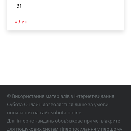
31
« Лип
© Використання матеріалів з інтернет-видання
Субота Онлайн дозволяється лише за умови
посилання на сайт subota.online
Для інтернет-видань обов’язкове пряме, відкрите
для пошукових систем гіперпосилання у першому