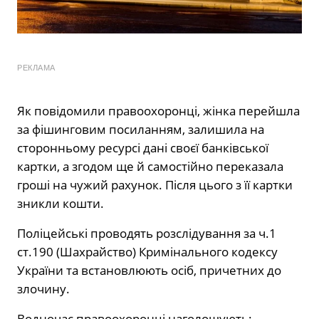
РЕКЛАМА
Як повідомили правоохоронці, жінка перейшла
за фішинговим посиланням, залишила на
сторонньому ресурсі дані своєї банківської
картки, а згодом ще й самостійно переказала
гроші на чужий рахунок. Після цього з її картки
зникли кошти.
Поліцейські проводять розслідування за ч.1
ст.190 (Шахрайство) Кримінального кодексу
України та встановлюють осіб, причетних до
злочину.
Водночас правоохоронці наголошують: