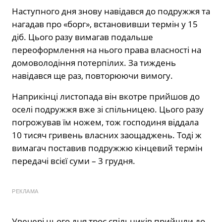
Наступного дня знову навідався до подружжя та
нагадав про «борг», встановивши термін у 15
діб. Цього разу вимагав подальше
переоформлення на нього права власності на
домоволодіння потерпілих. За тиждень
навідався ще раз, повторюючи вимогу.
Наприкінці листопада він вкотре прийшов до
оселі подружжя вже зі спільницею. Цього разу
погрожував їм ножем, тож господиня віддала
10 тисяч гривень власних заощаджень. Тоді ж
вимагач поставив подружжю кінцевий термін
передачі всієї суми – 3 грудня.
РЕКЛАМА
Увечері цього дня троє спільників прийшли до