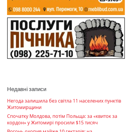
Недавні записи
Негода залишила без світла 11 населених пунктів
Житомирщини
Спочатку Молдова, потім Польща: за «квиток за
кордон» у Житомирі просили $15 тисяч
Вогонь охопив майже 10 гектарів: на