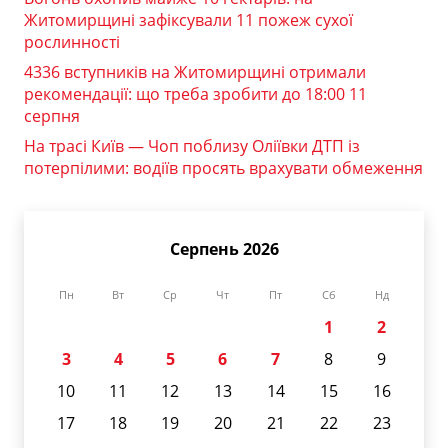
Житомирщині зафіксували 11 пожеж сухої
рослинності
4336 вступників на Житомирщині отримали
рекомендації: що треба зробити до 18:00 11
серпня
На трасі Київ — Чоп поблизу Оліївки ДТП із
потерпілими: водіїв просять врахувати обмеження
Серпень 2026
Пн
Вт
Ср
Чт
Пт
Сб
Нд
1
2
3
4
5
6
7
8
9
10
11
12
13
14
15
16
17
18
19
20
21
22
23