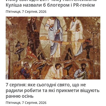
Куліша назвали б блогером і PR-генієм
П’ятниця, 7 Серпня, 2026
7 серпня: яке сьогодні свято, що не
радили робити та які прикмети віщують
ранню осінь
П’ятниця, 7 Серпня, 2026