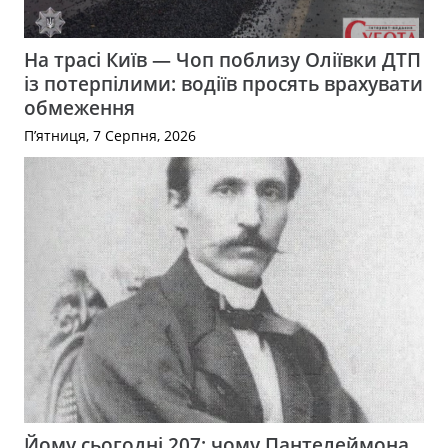
На трасі Київ — Чоп поблизу Оліївки ДТП
із потерпілими: водіїв просять врахувати
обмеження
П’ятниця, 7 Серпня, 2026
Йому сьогодні 207: чому Пантелеймона