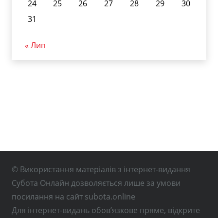
24
25
26
27
28
29
30
31
« Лип
© Використання матеріалів з інтернет-видання
Субота Онлайн дозволяється лише за умови
посилання на сайт subota.online
Для інтернет-видань обов’язкове пряме, відкрите